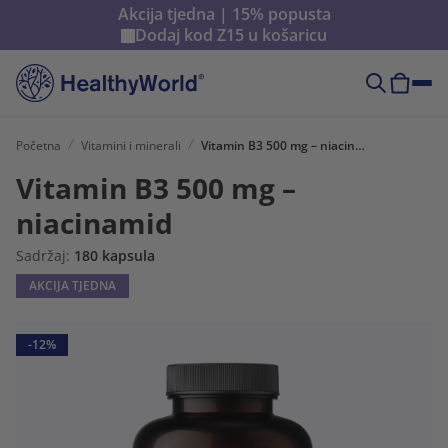
Akcija tjedna | 15% popusta
Dodaj kod
Z15
u košaricu
Početna
Vitamini i minerali
Vitamin B3 500 mg – niacinamid
Vitamin B3 500 mg –
niacinamid
Sadržaj:
180 kapsula
AKCIJA TJEDNA
-12%