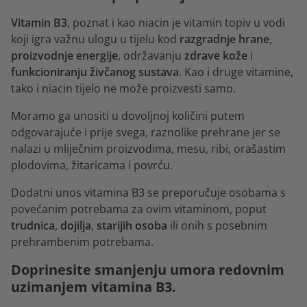
Vitamin B3
, poznat i kao niacin je vitamin topiv u vodi
koji igra važnu ulogu u tijelu kod
razgradnje hrane
,
proizvodnje energije
, održavanju
zdrave kože
i
funkcioniranju živčanog sustava
. Kao i druge vitamine,
tako i niacin tijelo ne može proizvesti samo.
Moramo ga unositi u dovoljnoj količini putem
odgovarajuće i prije svega, raznolike prehrane jer se
nalazi u mliječnim proizvodima, mesu, ribi, orašastim
plodovima, žitaricama i povrću.
Dodatni unos vitamina B3 se preporučuje osobama s
povećanim potrebama za ovim vitaminom, poput
trudnica
,
dojilja
,
starijih osoba
ili onih s posebnim
prehrambenim potrebama.
Doprinesite smanjenju umora redovnim
uzimanjem vitamina B3.