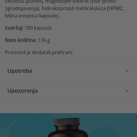
celuloza (punilo), magnezijev stearat (tvar protiv
zgrudnjavanja), hidroksipropil metilceluloza (HPMC;
biljna ovojnica kapsule).
Sadržaj:
180 kapsula
Neto količina:
136 g
Proizvod je dodatak prehrani.
Upotreba
Upozorenja