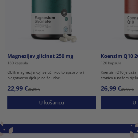
Magnezijev glicinat 250 mg
Koenzim Q10 2
180 kapsula
120 kapsula
Oblik magnezija koji se učinkovito apsorbira i
Koenzim Q10 je važan
blagotvorno djeluje na želudac.
stanica u našem tijelu
22,99 €
26,99 €
25,99 €
28,99 €
U košaricu
U 