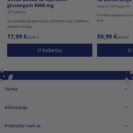
ginsengom 6600 mg
ukupno 360 kapsula
365 tableta
Prirodna potpora za r
krvi.
Za poboljšanje pamćenja, koncentracije i dodatnu
potporu mozgu.
17,99 €
50,99 €
22,99 €
68,97 €
U košaricu
U 
Tvrtka
Informacije
Pridružite nam se