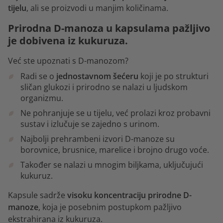
tijelu
, ali se proizvodi u manjim količinama.
Prirodna D-manoza u kapsulama pažljivo
je dobivena iz kukuruza.
Već ste upoznati s D-manozom?
Radi se o
jednostavnom šećeru
koji je po strukturi
sličan glukozi i prirodno se nalazi u ljudskom
organizmu.
Ne pohranjuje se u tijelu, već prolazi kroz probavni
sustav i izlučuje se zajedno s urinom.
Najbolji prehrambeni izvori D-manoze su
borovnice, brusnice, marelice i brojno drugo voće.
Također se nalazi u mnogim biljkama, uključujući
kukuruz.
Kapsule sadrže
visoku koncentraciju prirodne D-
manoze
, koja je posebnim postupkom pažljivo
ekstrahirana iz kukuruza.