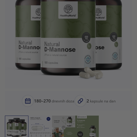
180–270
2
dnevnih doza
kapsule na dan