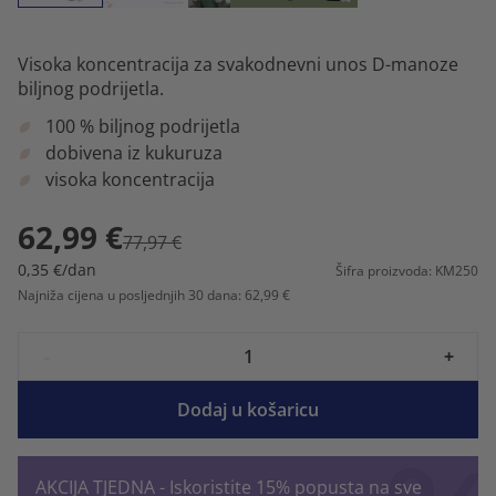
Visoka koncentracija za svakodnevni unos D-manoze
biljnog podrijetla.
100 % biljnog podrijetla
dobivena iz kukuruza
visoka koncentracija
62,99 €
77,97 €
0,35 €/dan
Šifra proizvoda: KM250
Najniža cijena u posljednjih 30 dana: 62,99 €
-
+
Dodaj u košaricu
AKCIJA TJEDNA - Iskoristite 15% popusta na sve