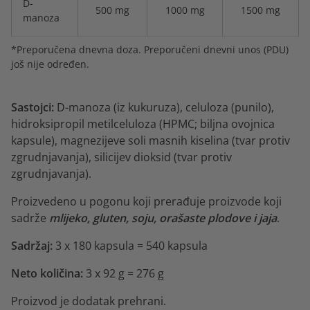
D-
500 mg
1000 mg
1500 mg
manoza
*Preporučena dnevna doza. Preporučeni dnevni unos (PDU)
još nije određen.
Sastojci:
D-manoza (iz kukuruza), celuloza (punilo),
hidroksipropil metilceluloza (HPMC; biljna ovojnica
kapsule), magnezijeve soli masnih kiselina (tvar protiv
zgrudnjavanja), silicijev dioksid (tvar protiv
zgrudnjavanja).
Proizvedeno u pogonu koji prerađuje proizvode koji
sadrže
mlijeko, gluten, soju, orašaste plodove i jaja
.
Sadržaj:
3 x 180 kapsula = 540 kapsula
Neto količina:
3 x 92 g = 276 g
Proizvod je dodatak prehrani.