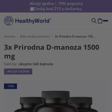
Akcija tjedna | 15% popusta
Dodaj kod
Z15
u košaricu
Početna
Biljni dodaci prehrani
3x Prirodna D-manoza 1500 mg
3x Prirodna D-manoza 1500
mg
Sadržaj:
ukupno 540 kapsula
AKCIJA TJEDNA
-19%