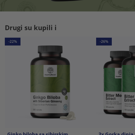
Drugi su kupili i
-22%
-26%
Ginko biloba sa sibirskim
3x Gorka dinja