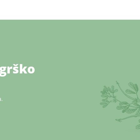
(grško
a.