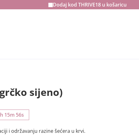
Dodaj kod
THRIVE18
u košaricu
grčko sijeno)
2h 15m 55s
iji i održavanju razine šećera u krvi.