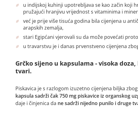
u indijskoj kuhinji upotrebljava se kao začin koji
pružajući hranjivu vrijednost s vitaminima i mine
već je prije više tisuća godina bila cijenjena u an
arapskih zemalja,
stari Egipćani vjerovali su da može povećati protok
u travarstvu je i danas prvenstveno cijenjena zb
Grčko sijeno u kapsulama - visoka doza, 
tvari.
Piskavica je s razlogom izuzetno cijenjena biljka zbo
kapsula sadrži čak 750 mg piskavice iz organskog uz
daje i činjenica da
ne sadrži nijedno punilo i druge tva