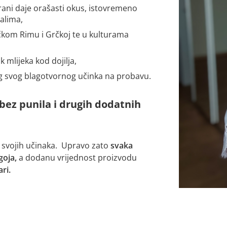
 hrani daje orašasti okus, istovremeno
ralima,
tičkom Rimu i Grčkoj te u kulturama
 mlijeka kod dojilja,
og svog blagotvornog učinka na probavu.
bez punila i drugih dodatnih
g svojih učinaka. Upravo zato
svaka
goja,
a dodanu vrijednost proizvodu
ri.