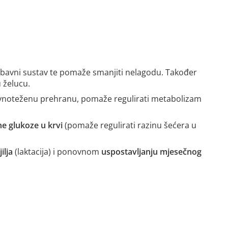
obavni sustav te pomaže smanjiti nelagodu. Također
 želucu.
vnoteženu prehranu, pomaže regulirati metabolizam
.
e glukoze u krvi
(pomaže regulirati razinu šećera u
ilja
(laktacija) i ponovnom
uspostavljanju mjesečnog