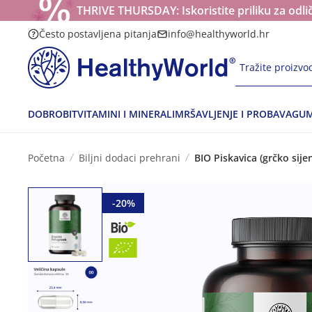
THRIVE THURSDAY: Iskoristite priliku za odli
Često postavljena pitanja
info@healthyworld.hr
Tražite proizvod
DOBROBIT
VITAMINI I MINERALI
MRŠAVLJENJE I PROBAVA
GUM
Početna
Biljni dodaci prehrani
BIO Piskavica (grčko sije
-20%