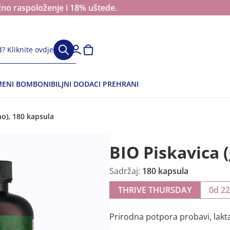
čno raspoloženje i 18% uštede.
? Kliknite ovdje
ENI BOMBONI
BILJNI DODACI PREHRANI
no), 180 kapsula
BIO Piskavica (
Sadržaj:
180 kapsula
THRIVE THURSDAY
0d 2
Prirodna potpora probavi, laktac