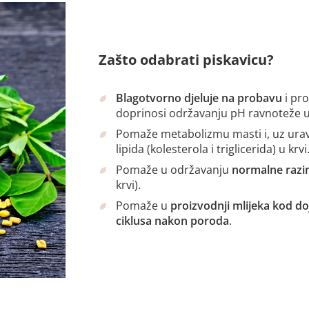
Zašto odabrati piskavicu?
Blagotvorno djeluje na probavu
i pr
doprinosi održavanju pH ravnoteže u
Pomaže metabolizmu masti i, uz ura
lipida (kolesterola i triglicerida) u krvi
Pomaže u održavanju
normalne razin
krvi).
Pomaže u
proizvodnji mlijeka kod doj
ciklusa nakon poroda
.