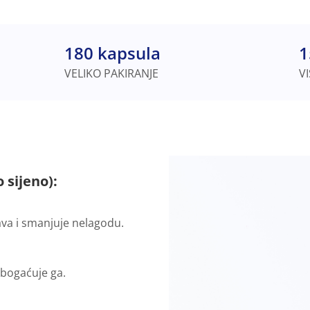
180 kapsula
1
VELIKO PAKIRANJE
V
 sijeno):
va i smanjuje nelagodu.
obogaćuje ga.