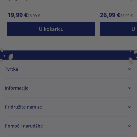
19,99 €
26,99 €
26,99 €
28,99 €
U košaricu
U 
Tvrtka
Informacije
Pridružite nam se
Pomoć i narudžbe