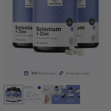
360
1
dnevnih doza
kapsula na dan