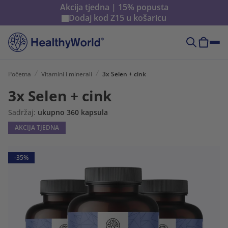
Akcija tjedna | 15% popusta
Dodaj kod
Z15
u košaricu
Početna
Vitamini i minerali
3x Selen + cink
3x Selen + cink
Sadržaj:
ukupno 360 kapsula
AKCIJA TJEDNA
-35%