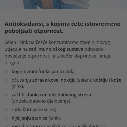
Antioksidansi, s kojima ćete istovremeno
poboljšati otpornost.
Selen i cink najčešće konzumiramo zbog njihovog
utjecaja na
rad imunološkog sustava
odnosno
povećanje otpornosti, a također doprinose i imaju
ulogu u:
kognitivnim funkcijama
(cink),
očuvanju
zdrave kose
,
noktiju
(selen),
koštiju
i
kože
(cink),
zaštiti stanica od oksidativnog stresa
(antioksidativno djelovanje),
radu
štitnjače
(selen),
dijeljenju stanica
(cink),
metabolizmu
masnih kiselina, ugljikohidrata,