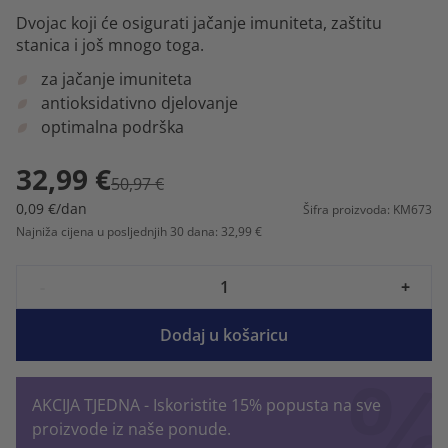
Dvojac koji će osigurati jačanje imuniteta, zaštitu
stanica i još mnogo toga.
za jačanje imuniteta
antioksidativno djelovanje
optimalna podrška
32,99 €
50,97 €
0,09 €/dan
Šifra proizvoda: KM673
Najniža cijena u posljednjih 30 dana: 32,99 €
-
+
Dodaj u košaricu
AKCIJA TJEDNA - Iskoristite 15% popusta na sve
proizvode iz naše ponude.