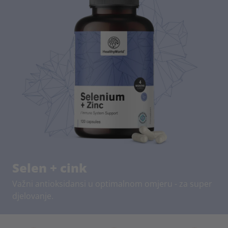
Selen + cink
Važni antioksidansi u optimalnom omjeru - za super
djelovanje.