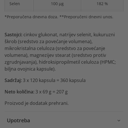
Selen
100 μg
182 %
*Preporučena dnevna doza. **Preporučeni dnevni unos.
Sastojci:
cinkov glukonat, natrijev selenit, kukuruzni
škrob (sredstvo za povećanje volumena),
mikrokristalna celuloza (sredstvo za povećanje
volumena), magnezijev stearat (sredstvo protiv
zgrudnjavanja), hidroksipropilmetil celuloza (HPMC;
biljna ovojnica kapsule).
Sadržaj:
3 x 120 kapsula = 360 kapsula
Neto količina:
3 x 69 g = 207 g
Proizvod je dodatak prehrani.
Upotreba