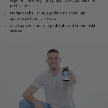
vegetarijance, vegane i pojedince s jednoličnom
prehranom,
starije osobe
, jer se s godinama smanjuje
apsorpcija hranjivih tvari,
one koji žele dodatno
podržati svoj imunološki
sustav
.