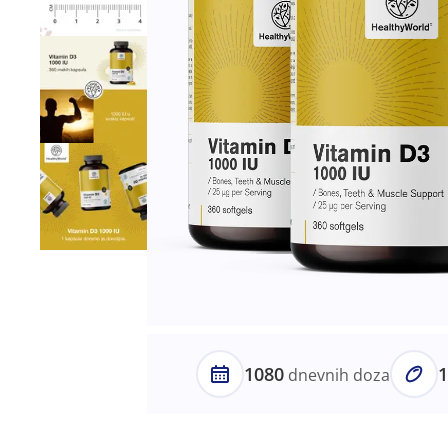
1080
dnevnih doza