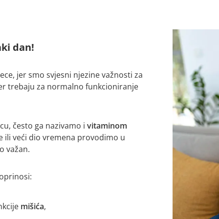
ki dan!
ce, jer smo svjesni njezine važnosti za
đer trebaju za normalno funkcioniranje
ncu, često ga nazivamo i
vitaminom
je ili veći dio vremena provodimo u
o važan.
oprinosi:
nkcije
mišića
,