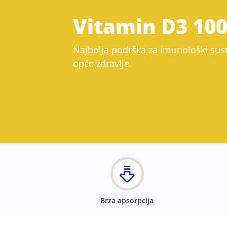
Vitamin D3 100
Najbolja podrška za imunološki susta
opće zdravlje.
Brza apsorpcija