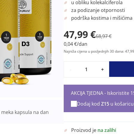
u obliku kolekalciferola
za podizanje otpornosti
podrška kostima i mišićima
47,99 €
68,97 €
0,04 €/dan
Najniža cijena u posljednjih 30 dana: 47,99
-
+
AKCIJA TJEDNA - Iskoristite
Dodaj kod
Z15
u košaricu
1
meka kapsula na dan
Proizvod je
na zalihi