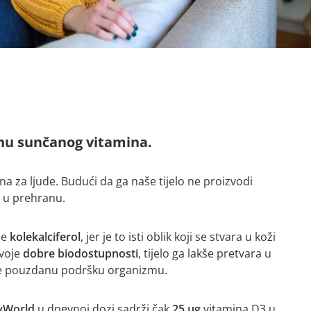
lihu sunčanog vitamina.
na za ljude. Budući da ga naše tijelo ne proizvodi
i u prehranu.
 je
kolekalciferol
, jer je to isti oblik koji se stvara u koži
svoje
dobre biodostupnosti
, tijelo ga lakše pretvara u
e pouzdanu podršku organizmu.
yWorld
u dnevnoj dozi sadrži čak
25 µg
vitamina D3 u