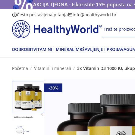
AKCIJA TJEDNA - Iskoristite 15% popusta na 
Često postavljena pitanja
info@healthyworld.hr
Tražite proizvod
DOBROBIT
VITAMINI I MINERALI
MRŠAVLJENJE I PROBAVA
GUM
Početna
Vitamini i minerali
3x Vitamin D3 1000 IU, uku
-30%