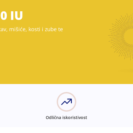
0 IU
v, mišiće, kosti i zube te
Odlična iskoristivost