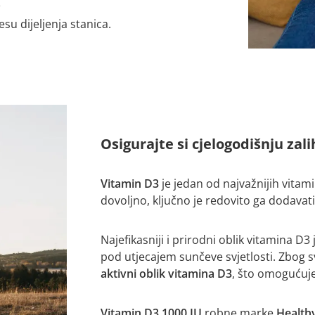
,
esu dijeljenja stanica.
Osigurajte si cjelogodišnju za
Vitamin D3
je jedan od najvažnijih vitami
dovoljno, ključno je redovito ga dodavat
Najefikasniji i prirodni oblik vitamina D3
pod utjecajem sunčeve svjetlosti. Zbog 
aktivni oblik vitamina D3
, što omogućuj
Vitamin D3 1000 IU
robne marke
Health