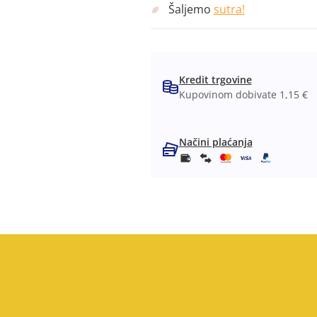
Šaljemo
sutra!
Kredit trgovine
Kupovinom dobivate 1,15 €
Načini plaćanja