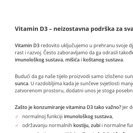
Vitamin D3 – neizostavna podrška za sva
Vitamin D3
redovito uključujemo u prehranu svoje dje
rast i razvoj. Često zaboravljamo da ga odrasli tako
imunološkog sustava
,
mišića
i
koštanog sustava
.
Budući da ga naše tijelo proizvodi samo izloženo su
sunca
. U razdobljima kada je sunčeve svjetlosti man
zatvorenom prostoru, dodatni unos je stoga posebn
Zašto je konzumiranje vitamina D3 tako važno?
Jer d
normalnoj funkciji
imunološkog sustava
,
održavanju normalnih
kostiju, zubi
i normalne fu