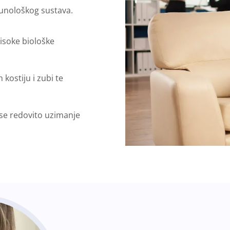
munološkog sustava.
visoke biološke
kostiju i zubi te
se redovito uzimanje