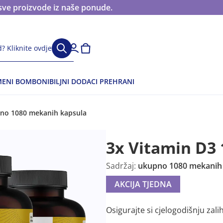
sve proizvode iz naše ponude.
? Kliknite ovdje
ENI BOMBONI
BILJNI DODACI PREHRANI
pno 1080 mekanih kapsula
3x Vitamin D3 
Sadržaj:
ukupno 1080 mekanih
AKCIJA TJEDNA
Osigurajte si cjelogodišnju zali