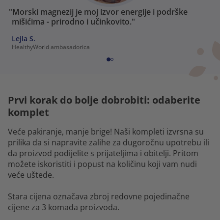
"Morski magnezij je moj izvor energije i podrške
mišićima - prirodno i učinkovito."
Lejla S.
HealthyWorld ambasadorica
Prvi korak do bolje dobrobiti: odaberite
komplet
Veće pakiranje, manje brige! Naši kompleti izvrsna su
prilika da si napravite zalihe za dugoročnu upotrebu ili
da proizvod podijelite s prijateljima i obitelji. Pritom
možete iskoristiti i popust na količinu koji vam nudi
veće uštede.
Stara cijena označava zbroj redovne pojedinačne
cijene za 3 komada proizvoda.