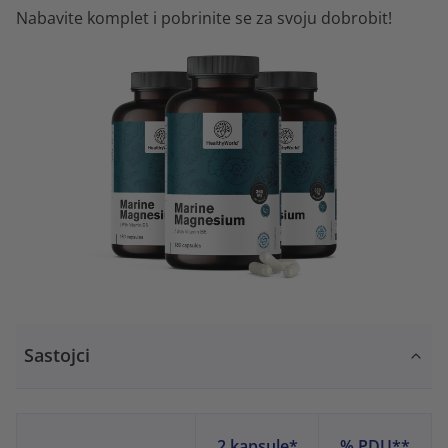
Nabavite komplet i pobrinite se za svoju dobrobit!
Sastojci
2 kapsule*
% PDU**