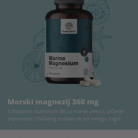
Morski magnezij 360 mg
S dodanim vitaminom B6 za manje umora, jačanje
otpornosti i živčanog sustava te još mnogo toga!