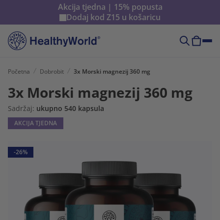
Akcija tjedna | 15% popusta
Dodaj kod
Z15
u košaricu
Početna
Dobrobit
3x Morski magnezij 360 mg
3x Morski magnezij 360 mg
Sadržaj:
ukupno 540 kapsula
AKCIJA TJEDNA
-26%