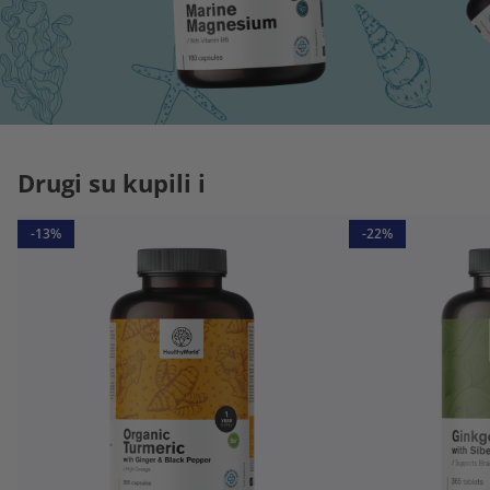
Drugi su kupili i
-13%
-22%