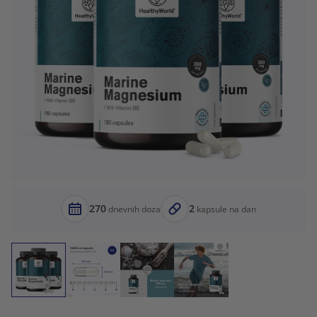
270
2
dnevnih doza
kapsule na dan