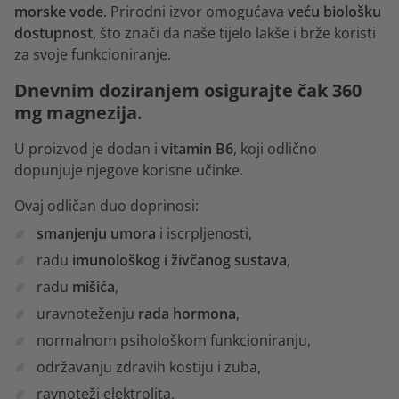
morske vode
. Prirodni izvor omogućava
veću biološku
dostupnost
, što znači da naše tijelo lakše i brže koristi
za svoje funkcioniranje.
Dnevnim doziranjem osigurajte čak 360
mg magnezija.
U proizvod je dodan i
vitamin B6
, koji odlično
dopunjuje njegove korisne učinke.
Ovaj odličan duo doprinosi:
smanjenju umora
i iscrpljenosti,
radu
imunološkog i živčanog sustava
,
radu
mišića
,
uravnoteženju
rada hormona
,
normalnom psihološkom funkcioniranju,
održavanju zdravih kostiju i zuba,
ravnoteži elektrolita,