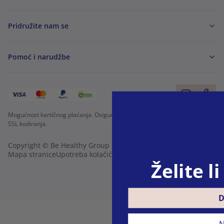
Pridružite nam se
Pomoć i narudžbe
Mogućnost kartičnog plaćanja. Osigurana zaštita osobnih podataka preko
SSL kodiranja.
Copyright © Be Healthy Group d.o.o. 2012 - 2026
Mapa stranice
Upotreba kolačića
Postavke kolačića
Želite l
D
N