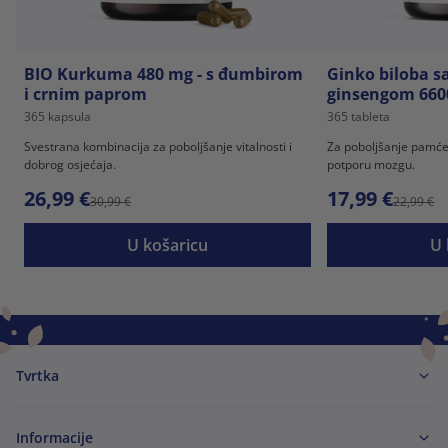
BIO Kurkuma 480 mg - s đumbirom
Ginko biloba s
i crnim paprom
ginsengom 660
365 kapsula
365 tableta
Svestrana kombinacija za poboljšanje vitalnosti i
Za poboljšanje pamćen
dobrog osjećaja.
potporu mozgu.
26,99 €
17,99 €
30,99 €
22,99 €
U košaricu
U 
Tvrtka
Informacije