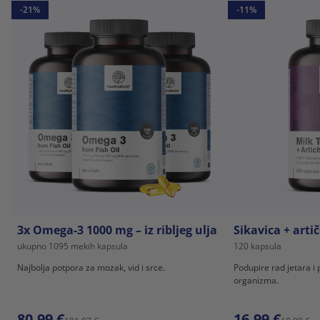
-21%
-11%
3x Omega-3 1000 mg – iz ribljeg ulja
Sikavica + arti
ukupno 1095 mekih kapsula
120 kapsula
Najbolja potpora za mozak, vid i srce.
Podupire rad jetara i 
organizma.
80,99 €
16,99 €