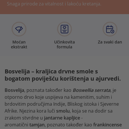
Snaga prirode za vitalnost i lakoću kretanja.
Moćan
Učinkovita
Za svaki dan
ekstrakt
formula
Bosvelija – kraljica drvne smole s
bogatom poviješću korištenja u ajurvedi.
Bosvelija
, poznata također kao
Boswellia serrata
, je
otporno drvo koje uspijeva na kamenitim, suhim i
brdovitim područjima Indije, Bliskog istoka i Sjeverne
Afrike. Njezina kora luči
smolu
, koja se na dodir sa
zrakom stvrdne u
jantarne kapljice
-
aromatični
tamjan
, poznato također kao
frankincense