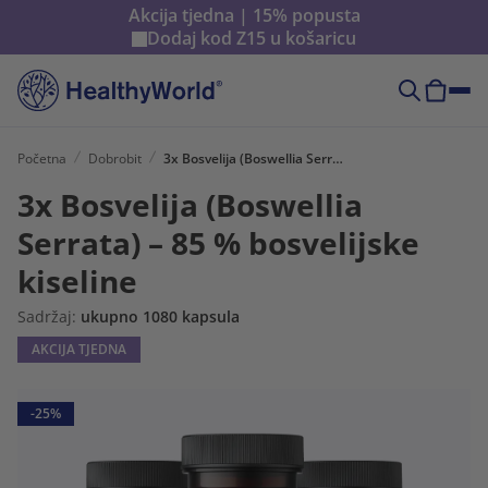
Akcija tjedna | 15% popusta
Dodaj kod
Z15
u košaricu
Početna
Dobrobit
3x Bosvelija (Boswellia Serrata) – 85 % bosvelijske kiseline
3x Bosvelija (Boswellia
Serrata) – 85 % bosvelijske
kiseline
Sadržaj:
ukupno 1080 kapsula
AKCIJA TJEDNA
-25%