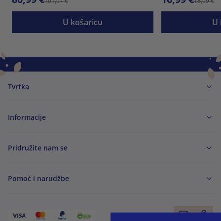
101,97 €
18,99 €
U košaricu
U 
Tvrtka
Informacije
Pridružite nam se
Pomoć i narudžbe