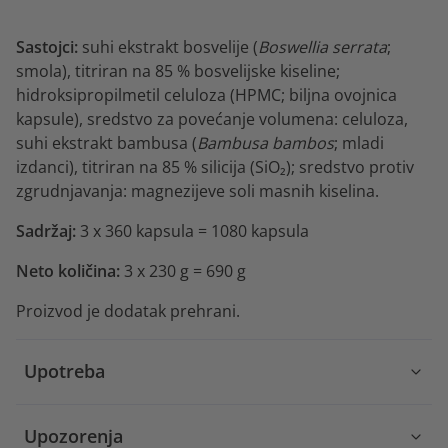
Sastojci:
suhi ekstrakt bosvelije (
Boswellia serrata
;
smola), titriran na 85 % bosvelijske kiseline;
hidroksipropilmetil celuloza (HPMC; biljna ovojnica
kapsule), sredstvo za povećanje volumena: celuloza,
suhi ekstrakt bambusa (
Bambusa bambos
; mladi
izdanci), titriran na 85 % silicija (SiO₂); sredstvo protiv
zgrudnjavanja: magnezijeve soli masnih kiselina.
Sadržaj:
3 x 360 kapsula = 1080 kapsula
Neto količina:
3 x 230 g = 690 g
Proizvod je dodatak prehrani.
Upotreba
Upozorenja