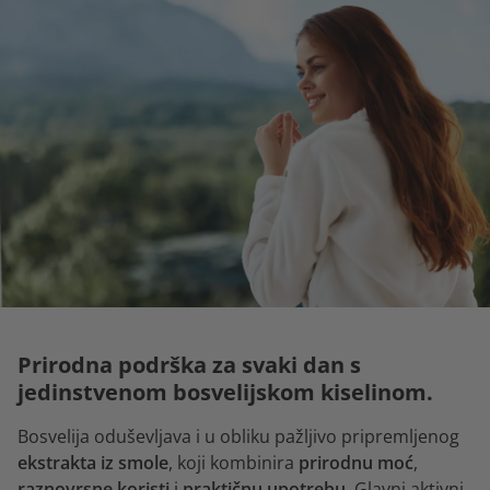
Prirodna podrška za svaki dan s
jedinstvenom bosvelijskom kiselinom.
Bosvelija oduševljava i u obliku pažljivo pripremljenog
ekstrakta iz smole
, koji kombinira
prirodnu moć
,
raznovrsne koristi
i
praktičnu
upotrebu
. Glavni aktivni