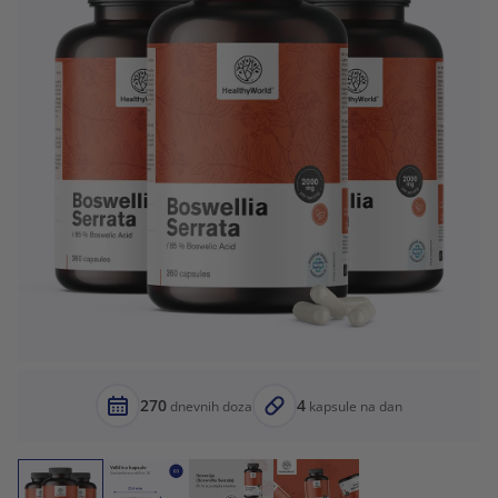
270
4
dnevnih doza
kapsule na dan