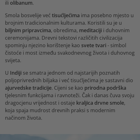
ili
olibanum
.
Smola bosvelije već
tisućljećima
ima posebno mjesto u
brojnim tradicionalnim kulturama. Koristili su je u
biljnim pripravcima
, obredima,
meditaciji
i duhovnim
ceremonijama. Drevni tekstovi različitih civilizacija
spominju njezino korištenje kao
svete tvari
- simbol
čistoće i most između svakodnevnog života i duhovnog
svijeta.
U
Indiji
se smatra jednom od najstarijih poznatih
poljoprivrednih biljaka i već tisućljećima je sastavni dio
ajurvedske tradicije
. Cijeni se kao
prirodna podrška
tjelesnim funkcijama i ravnoteži. Čak i danas čuva svoju
dragocjenu vrijednost i ostaje
kraljica drvne smole
,
koja spaja mudrost drevnih praksi s modernim
načinom života.