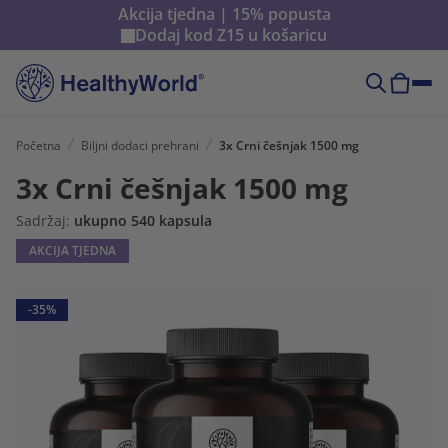
Akcija tjedna | 15% popusta
Dodaj kod
Z15
u košaricu
Početna
Biljni dodaci prehrani
3x Crni češnjak 1500 mg
3x Crni češnjak 1500 mg
Sadržaj:
ukupno 540 kapsula
AKCIJA TJEDNA
-35%