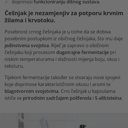
doprinosi
funkcioniranju dišnog sustava
.
Češnjak je nezamjenjiv za potporu krvnim
žilama i krvotoku.
Posebnost crnog češnjaka je u tome da se dobiva
posebnim postupkom iz običnog češnjaka, što mu daje
jedinstvena svojstva
. Riječ je zapravo o običnom
češnjaku koji procesom
dugotrajne fermentacije
pri
niskim temperaturama i vlažnosti mijenja boju, okus i
teksturu.
Tijekom fermentacije također se stvaraju nove spojevi
koje doprinose karakterističnom okusu i aromi te
blagotvornim
svojstvima
. Crni češnjak u kapsulama
ističe se
prirodnim sadržajem polifenola
i
S-alilcisteina
.