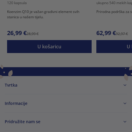
120 kapsula
ukupno 540 mekih ka
Koenzim Q10 je važan gradivni element svih
Prirodna podrška za src
stanica u našem tijelu.
26,99 €
62,99 €
28,99 €
92,97 €
U košaricu
U 
Tvrtka
Informacije
Pridružite nam se