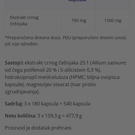
Ekstrakt crnog
750 mg
1500 mg
češnjaka
*Preporučena dnevna doza. PDU (preporučeni dnevni unos)
još nije određen.
Sastojci:
ekstrakt crnog češnjaka 25:1 (
Allium sativum
;
od čega polifenoli 20 % i S-alilcistein 0,3 %),
hidroksipropil metilceluloza (HPMC; biljna ovojnica
kapsule), magnezijev stearat (tvar protiv
zgrudnjavanja).
Sadržaj:
3 x 180 kapsula = 540 kapsula
Neto količina:
3 x 159,3 g = 477,9 g
Proizvod je dodatak prehrani.