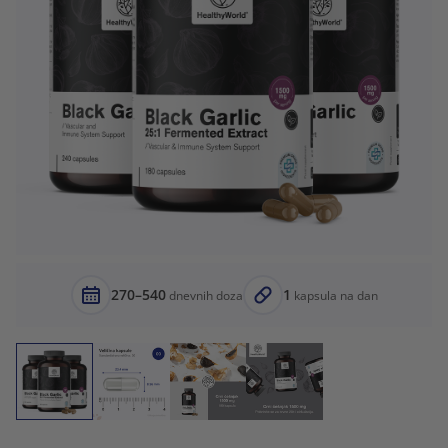
270–540
1
dnevnih doza
kapsula na dan