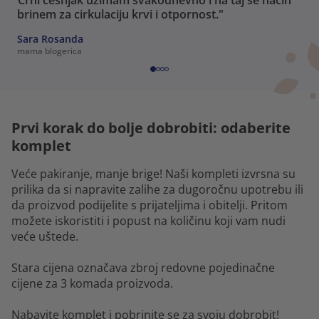
"Crni češnjak uzimam svakodnevno i na taj se način
brinem za cirkulaciju krvi i otpornost."
Sara Rosanda
mama blogerica
Prvi korak do bolje dobrobiti: odaberite
komplet
Veće pakiranje, manje brige! Naši kompleti izvrsna su
prilika da si napravite zalihe za dugoročnu upotrebu ili
da proizvod podijelite s prijateljima i obitelji. Pritom
možete iskoristiti i popust na količinu koji vam nudi
veće uštede.
Stara cijena označava zbroj redovne pojedinačne
cijene za 3 komada proizvoda.
Nabavite komplet i pobrinite se za svoju dobrobit!