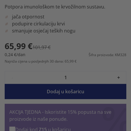
Potpora imunološkom te krvožilnom sustavu.
jača otpornost
podupire cirkulaciju krvi
smanjuje osjećaj teških nogu
65,99 €
101,97 €
0,24 €/dan
Šifra proizvoda: KM328
Najniža cijena u posljednjih 30 dana: 65,99 €
-
+
Dodaj u košaricu
AKCIJA TJEDNA - Iskoristite 15% popusta na sve
proizvode iz naše ponude.
Dodaj kod
Z15
u košaricu