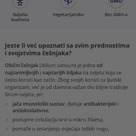
Najviša
Vegetarijansko
Bez GMO-a
kvaliteta
Jeste li već upoznati sa svim prednostima
i svojstvima češnjaka?
Obični češnjak
(
Allium sativum
) je jedna
od
najzanimljivijih
i
najstarijih biljaka
na svijetu koja se
često koristi kao začin. Zbog svojih koristi za ljudski
organizam, već je od davnina važan dio biljne tradicije
širom svijeta, jer:
jača imunološki sustav
, djeluje
antibakterijski
i
antioksidativno
,
podupire cirkulaciju krvi u mikro žilama,
pomaže u smanjenju osjećaja teških nogu,