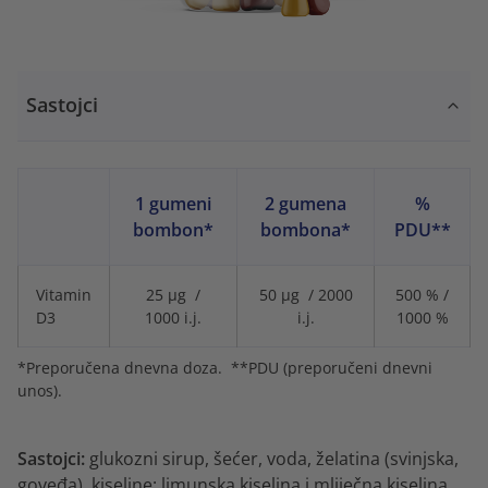
Sastojci
1 gumeni
2 gumena
%
bombon*
bombona*
PDU**
Vitamin
25 μg /
50 μg / 2000
500 % /
D3
1000 i.j.
i.j.
1000 %
*Preporučena dnevna doza. **PDU (preporučeni dnevni
unos).
Sastojci:
glukozni sirup, šećer, voda,
želatina (svinjska,
goveđa), kiseline: limunska kiselina i mliječna kiselina,