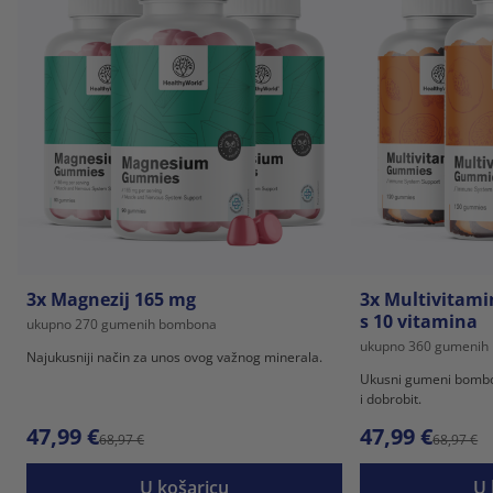
3x Magnezij 165 mg
3x Multivitam
s 10 vitamina
ukupno 270 gumenih bombona
ukupno 360 gumenih
Najukusniji način za unos ovog važnog minerala.
Ukusni gumeni bombon
i dobrobit.
47,99 €
47,99 €
68,97 €
68,97 €
U košaricu
U 