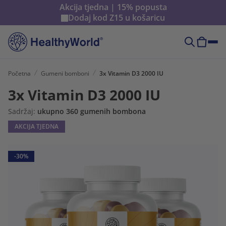
Akcija tjedna | 15% popusta
Dodaj kod
Z15
u košaricu
Početna
Gumeni bomboni
3x Vitamin D3 2000 IU
3x Vitamin D3 2000 IU
Sadržaj:
ukupno 360 gumenih bombona
AKCIJA TJEDNA
-30%