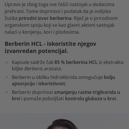
Upravo je zbog toga sve češći sastojak u dodacima
prehrani. Tome doprinosi i podatak da je indijska
žutika
prirodni izvor berberina
. Riječ je o prirodnom
organskom spoju koji se kao glavni aktivni sastojak
nalazi u korijenju, kori i plodovima.
Berberin HCL - iskoristite njegov
izvanredan potencijal.
Kapsule sadrže čak
85 % berberina HCL
iz ekstrakta
biljke
Berberis aristata
.
Berberin u obliku hidroklorida omogućuje
bolju
apsorpciju
i
iskoristivost
.
Berberin doprinosi
smanjenju razine triglicerida u
krvi
i pomaže poboljšati
kontrolu glukoze u krvi
.