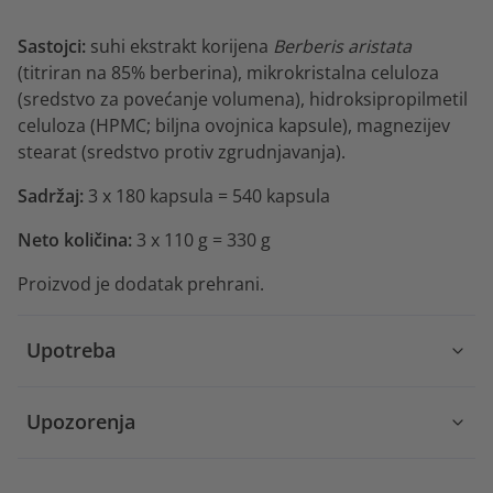
Sastojci:
suhi ekstrakt korijena
Berberis aristata
(titriran na 85% berberina), mikrokristalna celuloza
(sredstvo za povećanje volumena), hidroksipropilmetil
celuloza (HPMC; biljna ovojnica kapsule), magnezijev
stearat (sredstvo protiv zgrudnjavanja).
Sadržaj:
3 x
180 kapsula = 540 kapsula
Neto količina:
3 x 110 g = 330 g
Proizvod je dodatak prehrani.
Upotreba
Upozorenja