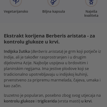
Vegetarijansko
Biljna kapsula
Najviša
kvaliteta
Ekstrakt korijena Berberis aristata - za
kontrolu glukoze u krvi.
Indijska žutika
(
Berberis aristata
) je grm koji potječe iz
Indije, ali je također rasprostranjen i u drugim
dijelovima Azije. Najbolje uspijeva u brdovitim i
planinskim regijama. Ima jestive plodove koji se
tradicionalno upotrebljavaju u indijskoj kuhinji,
prvenstveno za pripremu marmelada, čajeva, umaka i
kao začin.
Izuzetno je popularan, posebno zbog svog utjecaja na
kontrolu glukoze
i
triglicerida
(vrsta masti)
u krvi
.