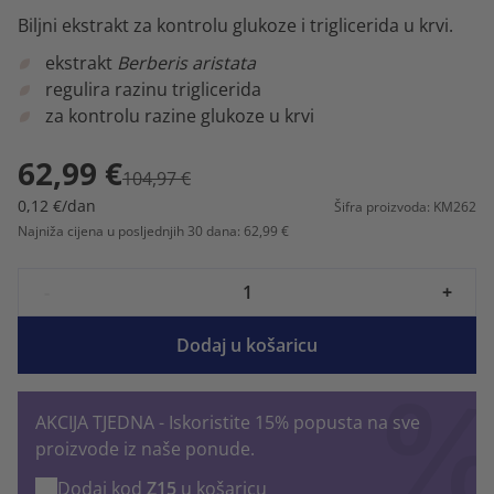
Biljni ekstrakt za kontrolu glukoze i triglicerida u krvi.
ekstrakt
Berberis aristata
regulira razinu triglicerida
za kontrolu razine glukoze u krvi
62,99 €
104,97 €
0,12 €/dan
Šifra proizvoda: KM262
Najniža cijena u posljednjih 30 dana: 62,99 €
-
+
Dodaj u košaricu
AKCIJA TJEDNA - Iskoristite 15% popusta na sve
proizvode iz naše ponude.
Dodaj kod
Z15
u košaricu