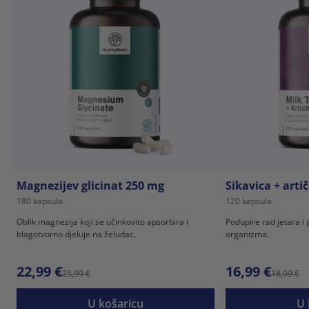
Magnezijev glicinat 250 mg
Sikavica + arti
180 kapsula
120 kapsula
Oblik magnezija koji se učinkovito apsorbira i
Podupire rad jetara i 
blagotvorno djeluje na želudac.
organizma.
22,99 €
16,99 €
25,99 €
18,99 €
U košaricu
U 