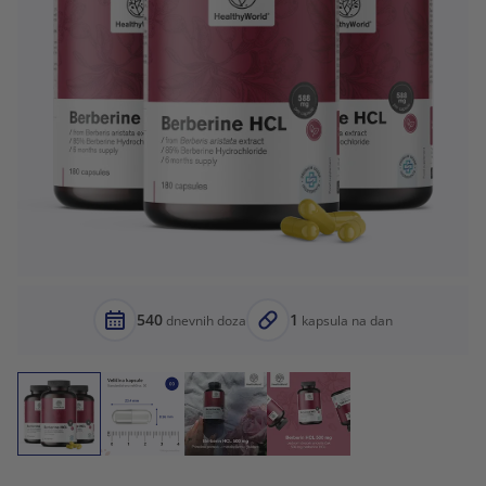
540
1
dnevnih doza
kapsula na dan