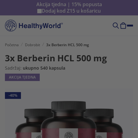
Akcija tjedna | 15% popusta
Dodaj kod
Z15
u košaricu
Početna
Dobrobit
3x Berberin HCL 500 mg
3x Berberin HCL 500 mg
Sadržaj:
ukupno 540 kapsula
AKCIJA TJEDNA
-40%