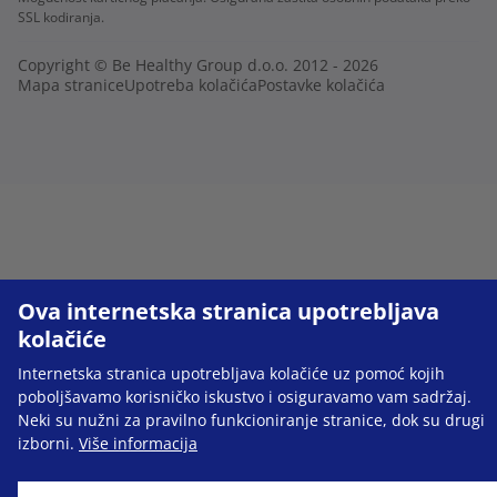
SSL kodiranja.
Copyright © Be Healthy Group d.o.o. 2012 - 2026
Mapa stranice
Upotreba kolačića
Postavke kolačića
Ova internetska stranica upotrebljava
kolačiće
Internetska stranica upotrebljava kolačiće uz pomoć kojih
poboljšavamo korisničko iskustvo i osiguravamo vam sadržaj.
Neki su nužni za pravilno funkcioniranje stranice, dok su drugi
izborni.
Više informacija