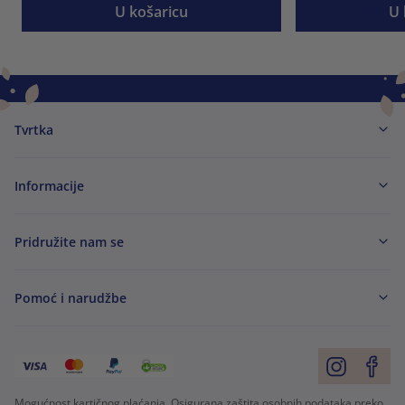
U košaricu
U 
Tvrtka
Informacije
Pridružite nam se
Pomoć i narudžbe
Mogućnost kartičnog plaćanja. Osigurana zaštita osobnih podataka preko