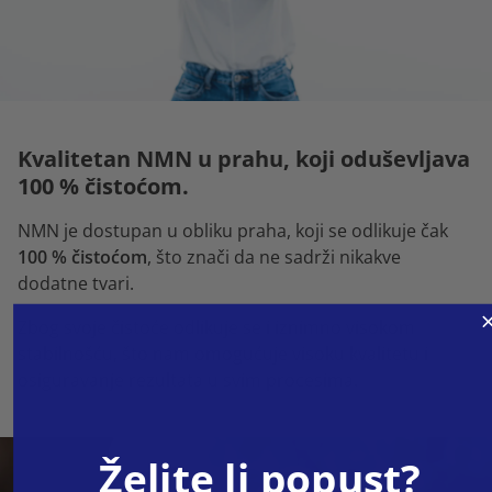
Kvalitetan NMN u prahu, koji oduševljava
100 % čistoćom.
NMN je dostupan u obliku praha, koji se odlikuje čak
100 % čistoćom
, što znači da ne sadrži nikakve
dodatne tvari.
Zbog svoje čistoće odlikuje se i iznimno visokom
stabilnošću, što nam omogućuje visoku kvalitetu i
osiguravanje rezultata u svim procesima.
Želite li popust?