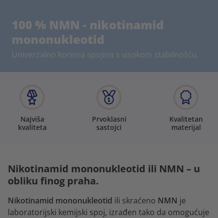
100 % NMN - nikotinamid
mononukleotid
Univerzalno korisna spojina s visokom stabilnošću.
Najviša
Prvoklasni
Kvalitetan
kvaliteta
sastojci
materijal
Nikotinamid mononukleotid ili NMN – u
obliku finog praha.
Nikotinamid mononukleotid
ili skraćeno
NMN
je
laboratorijski kemijski spoj, izrađen tako da omogućuje