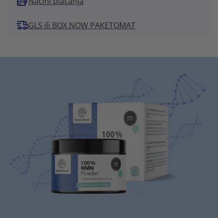
Načini plaćanja
GLS ili BOX NOW PAKETOMAT