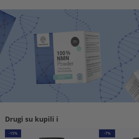
Drugi su kupili i
-15%
-7%