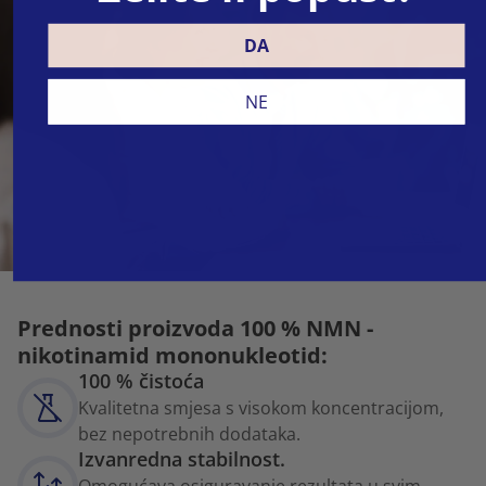
DA
NE
Prednosti proizvoda 100 % NMN -
nikotinamid mononukleotid:
100 % čistoća
Kvalitetna smjesa s visokom koncentracijom,
bez nepotrebnih dodataka.
Izvanredna stabilnost.
Omogućava osiguravanje rezultata u svim