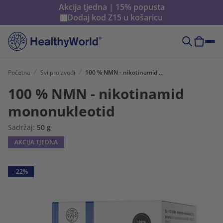
Akcija tjedna | 15% popusta
Dodaj kod
Z15
u košaricu
Početna
Svi proizvodi
100 % NMN - nikotinamid mononukleotid
100 % NMN - nikotinamid
mononukleotid
Sadržaj:
50 g
AKCIJA TJEDNA
-22%