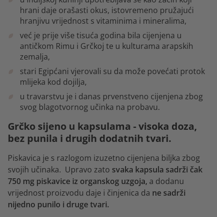
hrani daje orašasti okus, istovremeno pružajući
hranjivu vrijednost s vitaminima i mineralima,
već je prije više tisuća godina bila cijenjena u
antičkom Rimu i Grčkoj te u kulturama arapskih
zemalja,
stari Egipćani vjerovali su da može povećati protok
mlijeka kod dojilja,
u travarstvu je i danas prvenstveno cijenjena zbog
svog blagotvornog učinka na probavu.
Grčko sijeno u kapsulama - visoka doza,
bez punila i drugih dodatnih tvari.
Piskavica je s razlogom izuzetno cijenjena biljka zbog
svojih učinaka. Upravo zato
svaka kapsula sadrži čak
750 mg piskavice iz organskog uzgoja,
a dodanu
vrijednost proizvodu daje i činjenica da
ne sadrži
nijedno punilo i druge tvari.