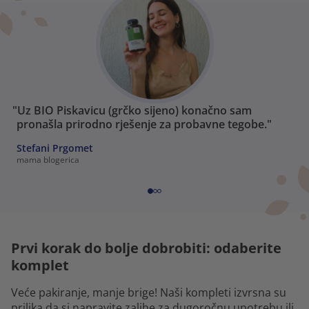
"Uz BIO Piskavicu (grčko sijeno) konačno sam
pronašla prirodno rješenje za probavne tegobe."
Stefani Prgomet
mama blogerica
Prvi korak do bolje dobrobiti: odaberite
komplet
Veće pakiranje, manje brige! Naši kompleti izvrsna su
prilika da si napravite zalihe za dugoročnu upotrebu ili