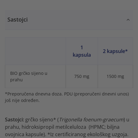
Sastojci
1
2 kapsule*
kapsula
BIO grčko sijeno u
750 mg
1500 mg
prahu
*Preporučena dnevna doza. PDU (preporučeni dnevni unos)
još nije određen.
Sastojci:
grčko sijeno* (
Trigonella foenum-graecum
) u
prahu, hidroksipropil metilceluloza (HPMC; biljna
ovojnica kapsule). *Iz certificiranog ekološkog uzgoja.