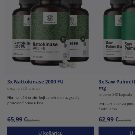
3x Nattokinase 2000 FU
3x Saw Palmett
mg
ukupno 720 kapsula
ukupno 540 kapsula
Fibrinolitički enzim koji se brine o razgradnji
proteina fibrina u krvi.
Izvrstan izbor za potp
funkcijama.
65,99 €
62,99 €
83,97 €
77,97 €
U košaricu
U 