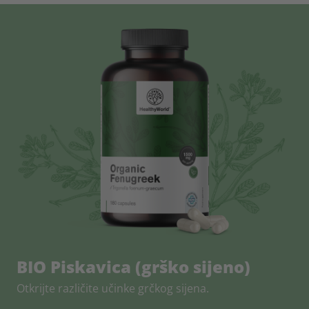
BIO Piskavica (grško sijeno)
Otkrijte različite učinke grčkog sijena.