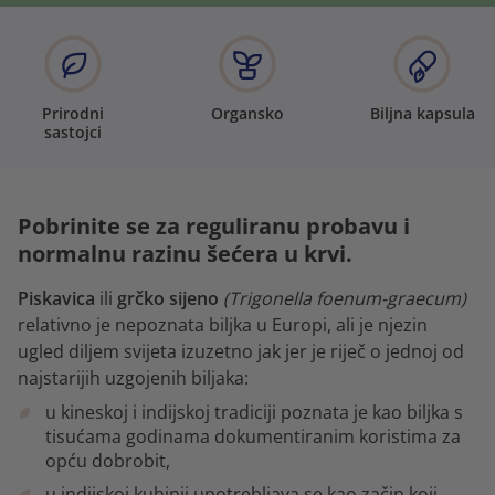
Prirodni
Organsko
Biljna kapsula
sastojci
Pobrinite se za reguliranu probavu i
normalnu razinu šećera u krvi.
Piskavica
ili
grčko sijeno
(Trigonella foenum-graecum)
relativno je nepoznata biljka u Europi, ali je njezin
ugled diljem svijeta izuzetno jak jer je riječ o jednoj od
najstarijih uzgojenih biljaka:
u kineskoj i indijskoj tradiciji poznata je kao biljka s
tisućama godinama dokumentiranim koristima za
opću dobrobit,
u indijskoj kuhinji upotrebljava se kao začin koji