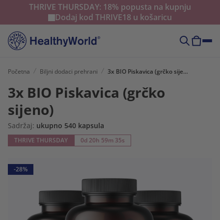
THRIVE THURSDAY: 18% popusta na kupnju
Dodaj kod
THRIVE18
u košaricu
Početna
Biljni dodaci prehrani
3x BIO Piskavica (grčko sijeno)
3x BIO Piskavica (grčko
sijeno)
Sadržaj:
ukupno 540 kapsula
THRIVE THURSDAY
0d 20h 59m 33s
-28%