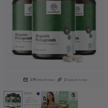
270
2
dnevnih doza
kapsule na dan