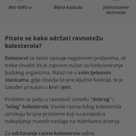
Bez GMO-a
Biljna kapsula
Jednostavno
doziranje
Pitate se kako održati ravnotežu
kolesterola?
Kolesterol
se često opisuje negativnim pridjevima, ali
treba shvatiti da je zapravo nužan za funkcioniranje
ljudskog organizma. Nalazi se u
svim tjelesnim
stanicama
, gdje obavlja brojne ključne funkcije, te je
također prisutan u
krvi
i
jetri
.
Problem se javlja u ravnoteži između
"dobrog"
i
"lošeg" kolesterola
. Visoke razine lošeg kolesterola
uzrokuju brojne probleme koji su posljedica
nakupljanja masnih naslaga na stijenkama arterija.
Za
održavanje razine kolesterola
važno