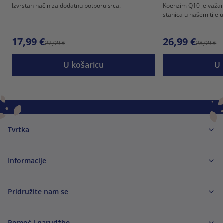
Izvrstan način za dodatnu potporu srca.
Koenzim Q10 je važan
stanica u našem tijelu
17,99 €
26,99 €
22,99 €
28,99 €
U košaricu
U 
Tvrtka
Informacije
Pridružite nam se
Pomoć i narudžbe