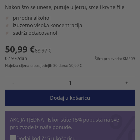
Nakon što se unese, putuje u jetru, srce i krvne žile.
prirodni alkohol
izuzetno visoka koncentracija
sadrži octacosanol
50,99 €
68,97 €
0,19 €/dan
Šifra proizvoda: KM509
Najniža cijena u posljednjih 30 dana: 50,99 €
-
+
Dodaj u košaricu
AKCIJA TJEDNA - Iskoristite 15% popusta na sve
proizvode iz naše ponude.
Dodaj kod
Z15
u košaricu