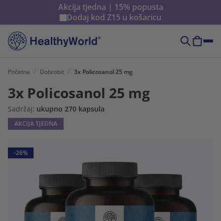
Akcija tjedna | 15% popusta
Dodaj kod
Z15
u košaricu
Početna
Dobrobit
3x Policosanol 25 mg
3x Policosanol 25 mg
Sadržaj:
ukupno 270 kapsula
AKCIJA TJEDNA
-26%