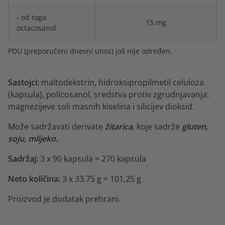
- od toga
15 mg
octacosanol
PDU (preporučeni dnevni unos) još nije određen.
Sastojci:
maltodekstrin, hidroksipropilmetil celuloza
(kapsula), policosanol, sredstva protiv zgrudnjavanja:
magnezijeve soli masnih kiselina i silicijev dioksid.
Može sadržavati derivate
žitarica
, koje sadrže
gluten,
soju, mlijeko.
Sadržaj:
3 x 90 kapsula = 270 kapsula
Neto količina:
3 x 33,75 g = 101,25 g
Proizvod je dodatak prehrani.