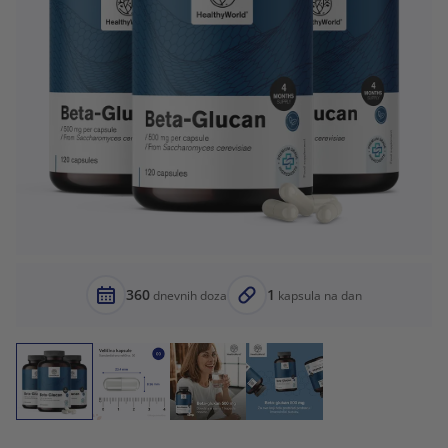
360
1
dnevnih doza
kapsula na dan