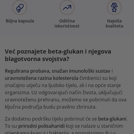
Biljna kapsula
Odlična
Najviša
iskoristivost
kvaliteta
Već poznajete beta-glukan i njegova
blagotvorna svojstva?
Regulirana probava, snažan imunološki sustav
i
uravnotežena razina kolesterola
čimbenici su koji
značajno utječu na ljudsko tijelo, ali i na opće stanje
organizma. Uz odgovarajući način života, uključujući
uravnoteženu prehranu, možemo se pobrinuti da ova
ključna područja budu pravilno zbrinuta.
Za dodatnu podršku tijelu pobrinut će se
beta-glukani
.
To su
prirodni polisaharidi
koji se nalaze u staničnim
stijenkama kvasca i bakterija, a pronalazimo ih i u