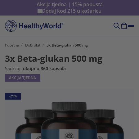
Akcija tjedna | 15% popusta
Dodaj kod
Z15
u košaricu
Početna
Dobrobit
3x Beta-glukan 500 mg
3x Beta-glukan 500 mg
Sadržaj:
ukupno 360 kapsula
AKCIJA TJEDNA
-25%