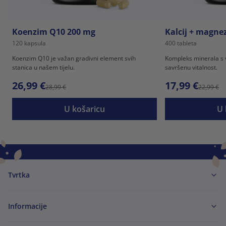
Koenzim Q10 200 mg
Kalcij + magnez
120 kapsula
400 tableta
Koenzim Q10 je važan gradivni element svih
Kompleks minerala s 
stanica u našem tijelu.
savršenu vitalnost.
26,99 €
17,99 €
28,99 €
22,99 €
U košaricu
U 
Tvrtka
Informacije