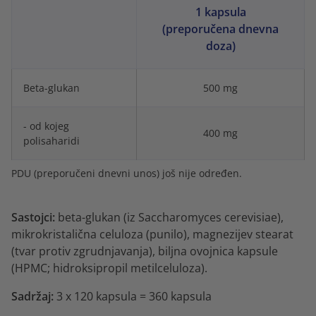
1 kapsula
(preporučena dnevna
doza)
Beta-glukan
500 mg
- od kojeg
400 mg
polisaharidi
PDU (preporučeni dnevni unos) još nije određen.
Sastojci:
beta-glukan (iz Saccharomyces cerevisiae),
mikrokristalična celuloza (punilo), magnezijev stearat
(tvar protiv zgrudnjavanja), biljna ovojnica kapsule
(HPMC; hidroksipropil metilceluloza).
Sadržaj:
3 x 120 kapsula = 360 kapsula