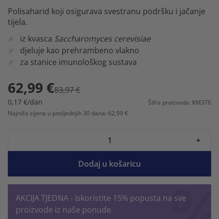
Polisaharid koji osigurava svestranu podršku i jačanje
tijela.
iz kvasca
Saccharomyces cerevisiae
djeluje kao prehrambeno vlakno
za stanice imunološkog sustava
62,99 €
83,97 €
0,17 €/dan
Šifra proizvoda: KM376
Najniža cijena u posljednjih 30 dana: 62,99 €
-
+
Dodaj u košaricu
AKCIJA TJEDNA - Iskoristite 15% popusta na sve
proizvode iz naše ponude.