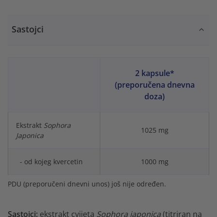
Sastojci
2 kapsule*
(preporučena dnevna
doza)
Ekstrakt
Sophora
1025 mg
Japonica
- od kojeg kvercetin
1000 mg
PDU (preporučeni dnevni unos) još nije određen.
Sastojci:
ekstrakt cvijeta
Sophora japonica
(titriran na