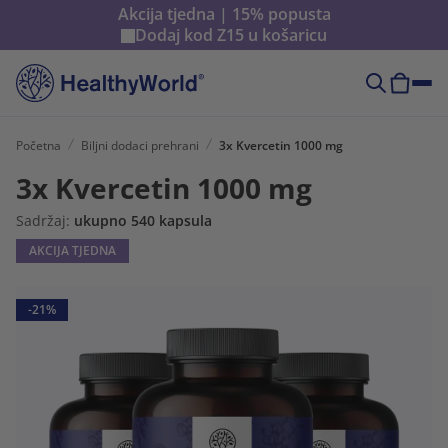
Akcija tjedna | 15% popusta
Dodaj kod
Z15
u košaricu
Početna
Biljni dodaci prehrani
3x Kvercetin 1000 mg
3x Kvercetin 1000 mg
Sadržaj:
ukupno 540 kapsula
AKCIJA TJEDNA
-21%