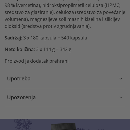
98 % kvercetina), hidroksipropilmetil celuloza (HPMC;
sredstvo za glaziranje), celuloza (sredstvo za povećanje
volumena), magnezijeve soli masnih kiselina i silicijev
dioksid (sredstva protiv zgrudnjavanja).
Sadržaj:
3 x 180 kapsula = 540 kapsula
Neto količina:
3 x 114 g = 342 g
Proizvod je dodatak prehrani.
Upotreba
Upozorenja