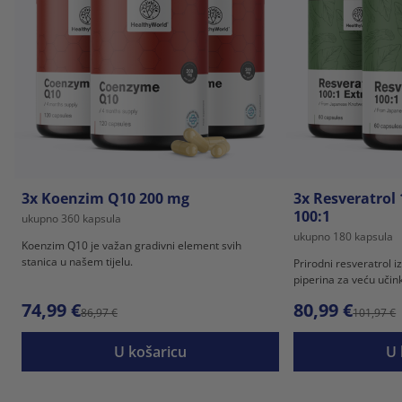
3x Koenzim Q10 200 mg
3x Resveratrol 
100:1
ukupno 360 kapsula
ukupno 180 kapsula
Koenzim Q10 je važan gradivni element svih
stanica u našem tijelu.
Prirodni resveratrol i
piperina za veću učink
74,99 €
80,99 €
86,97 €
101,97 €
U košaricu
U 