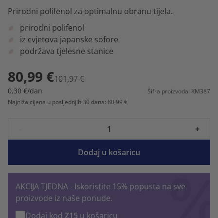
Prirodni polifenol za optimalnu obranu tijela.
prirodni polifenol
iz cvjetova japanske sofore
podržava tjelesne stanice
80,99 €
101,97 €
0,30 €/dan
Šifra proizvoda: KM387
Najniža cijena u posljednjih 30 dana: 80,99 €
-
+
Dodaj u košaricu
AKCIJA TJEDNA - Iskoristite 15% popusta na sve
proizvode iz naše ponude.
Dodaj kod
Z15
u košaricu