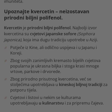
imuniteta.
Upoznajte kvercetin – neizostavan
prirodni biljni polifenol.
Kvercetin
je
prirodni biljni polifenol
. Najbolji izvor
kvercetina su
cvjetovi japanske sofore
(Sophora
Japonica)
, koja ima dugu tradiciju upotrebe u Aziji.
Potječe iz Kine, ali odlično uspijeva i u Japanu i
Koreji.
Zbog svojih zanimljivih kremasto bijelih cvjetova
popularna je ukrasna biljka i stoga krasi mnoge
vrtove, parkove i drvorede.
Zbog prirodno prisutnog kvercetina, već se
stoljećima upotrebljava u
kineskoj biljnoj tradiciji
za
potporu tijela.
Cvjetovi i listovi u nekim se kulturama
upotrebljavaju
u kulinarstvu
i za pripremu čajeva.