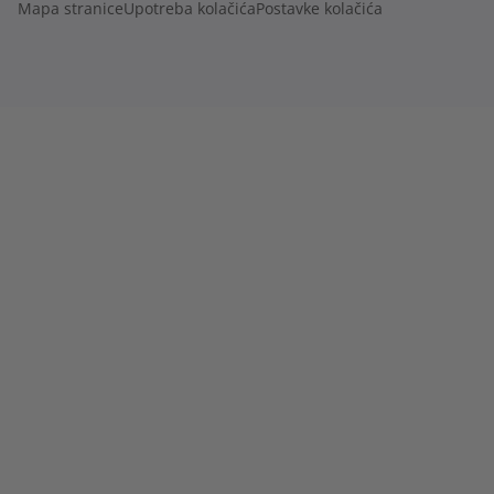
Mapa stranice
Upotreba kolačića
Postavke kolačića