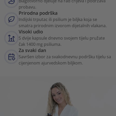
Blagotvorno djeluje na rad crijeva i podržava
probavu.
Prirodna podrška
Indijski trputac ili psilium je biljka koja se
smatra prirodnim izvorom dijetalnih vlakana.
Visoki udio
S dvije kapsule dnevno svojem tijelu pružate
čak 1400 mg psiliuma.
Za svaki dan
Savršen izbor za svakodnevnu podršku tijelu sa
cijenjenom ajurvedskom biljkom.