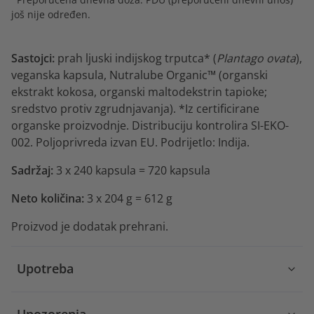
još nije određen.
Sastojci:
prah ljuski indijskog trputca* (
Plantago ovata
),
veganska kapsula, Nutralube Organic™ (organski
ekstrakt kokosa, organski maltodekstrin tapioke;
sredstvo protiv zgrudnjavanja). *Iz certificirane
organske proizvodnje. Distribuciju kontrolira SI-EKO-
002. Poljoprivreda izvan EU. Podrijetlo: Indija.
Sadržaj:
3 x 240 kapsula = 720 kapsula
Neto količina:
3 x 204 g = 612 g
Proizvod je dodatak prehrani.
Upotreba