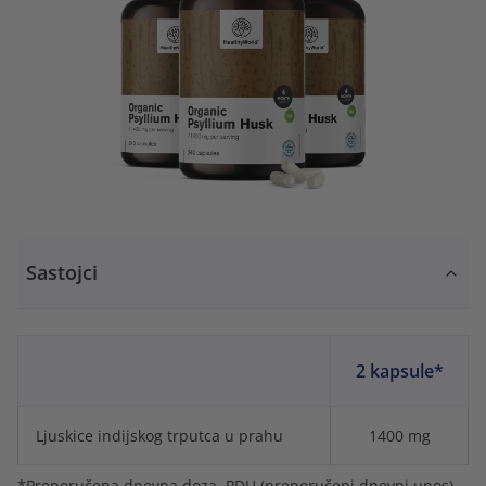
Sastojci
2 kapsule*
Ljuskice indijskog trputca u prahu
1400 mg
*Preporučena dnevna doza. PDU (preporučeni dnevni unos)