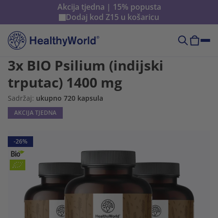
Akcija tjedna | 15% popusta
Dodaj kod
Z15
u košaricu
3x BIO Psilium (indijski
trputac) 1400 mg
Sadržaj:
ukupno 720 kapsula
AKCIJA TJEDNA
-26%