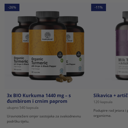
-26%
-11%
3x BIO Kurkuma 1440 mg – s
Sikavica + arti
đumbirom i crnim paprom
120 kapsula
ukupno 540 kapsula
Podupire rad jetara i 
organizma.
Uravnoteženi omjer sastojaka za svakodnevnu
podršku tijelu.