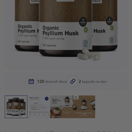
120
2
dnevnih doza
kapsule na dan