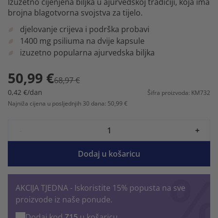
Izuzetno cijenjena biljka u ajurvedskoj tradiciji, koja ima
brojna blagotvorna svojstva za tijelo.
djelovanje crijeva i podrška probavi
1400 mg psiliuma na dvije kapsule
izuzetno popularna ajurvedska biljka
50,99 €
68,97 €
0,42 €/dan
Šifra proizvoda: KM732
Najniža cijena u posljednjih 30 dana: 50,99 €
-
+
Dodaj u košaricu
AKCIJA TJEDNA - Iskoristite 15% popusta na sve
proizvode iz naše ponude.
Dodaj kod
Z15
u košaricu