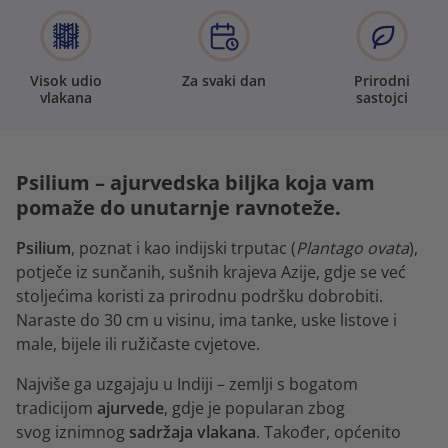
Visok udio
Za svaki dan
Prirodni
vlakana
sastojci
Psilium – ajurvedska biljka koja vam
pomaže do unutarnje ravnoteže.
Psilium
, poznat i kao indijski trputac (
Plantago ovata
),
potječe iz sunčanih, sušnih krajeva Azije, gdje se već
stoljećima koristi za prirodnu podršku dobrobiti.
Naraste do 30 cm u visinu, ima tanke, uske listove i
male, bijele ili ružičaste cvjetove.
Najviše ga uzgajaju u Indiji – zemlji s bogatom
tradicijom
ajurvede
, gdje je popularan zbog
svog iznimnog
sadržaja vlakana
. Također, općenito