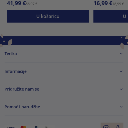
41,99 €
16,99 €
56,97 €
18,99 €
U košaricu
U 
Tvrtka
Informacije
Pridružite nam se
Pomoć i narudžbe