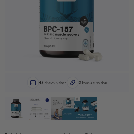
45
2
dnevnih doza
kapsule na dan