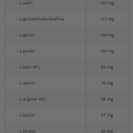
- L-valin
165 mg
- L-glutaminska kiselina
127 mg
- L-glicin
109 mg
- L-prolin
100 mg
- L-lizin HCL
83 mg
- L-alanin
70 mg
- L-arginin HCL
58 mg
- L-leucin
57 mg
- L-tirozin
46 mg