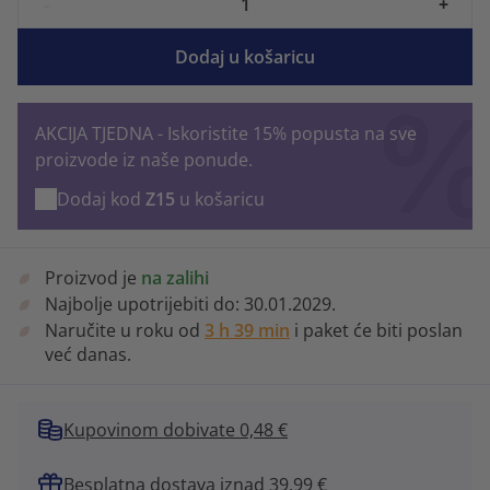
-
+
Dodaj u košaricu
AKCIJA TJEDNA - Iskoristite 15% popusta na sve
proizvode iz naše ponude.
Dodaj kod
Z15
u košaricu
Proizvod je
na zalihi
Najbolje upotrijebiti do:
30.01.2029.
Naručite u roku od
3 h 39 min
i paket će biti poslan
već danas.
Kupovinom dobivate 0,48 €
Besplatna dostava iznad 39,99 €