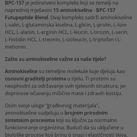
BPC-157
je jedinstveni kompleks koji se temelji na
naprednoj mješavini
15 aminokiselina
-
BPC-157
Futupeptide Blend
. Ovaj kompleks sadrži aminokiseline
L-valin, L-glutaminska kiselina, L-glicin, L-prolin, L-lizin
HCL, L-alanin, L-arginin HCL, L-leucin, L-tirozin, L-serin,
L-histidin HCL, L-treonin, L-izoleucin, L-triptofan i L-
metionin.
Zašto su aminokiseline važne za naše tijelo?
Aminokiseline
su temeljne molekule koje djeluju kao
osnovni graditelji proteina
u tijelu. Ti proteini su
neophodni za održavanje svih tjelesnih struktura, jer
doprinose očuvanju mišićne mase i zdravih kostiju.
Osim svoje uloge "građevnog materijala",
aminokiseline sudjeluju u
brojnim prirodnim
sintetskim procesima
koji su ključni za normalno
funkcioniranje organizma. Budući da su uključene u
biološke procese koji brinu o snazi i elastičnosti tkiva,