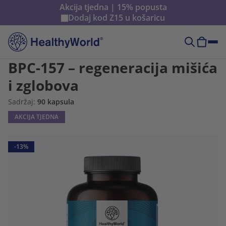
Akcija tjedna | 15% popusta
Dodaj kod
Z15
u košaricu
BPC-157 – regeneracija mišića
i zglobova
Sadržaj:
90 kapsula
AKCIJA TJEDNA
-13%