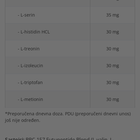
- L-serin
35 mg
- L-histidin HCL
30 mg
- L-treonin
30 mg
- L-izoleucin
30 mg
- L-triptofan
30 mg
- L-metionin
30 mg
*Preporučena dnevna doza. PDU (preporučeni dnevni unos)
još nije određen.
Sastojci:
BPC-157 Futupeptide Blend (L-valin, L-