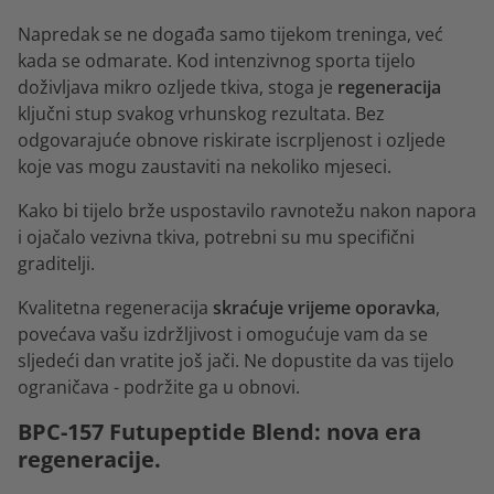
Napredak se ne događa samo tijekom treninga, već
kada se odmarate. Kod intenzivnog sporta tijelo
doživljava mikro ozljede tkiva, stoga je
regeneracija
ključni stup svakog vrhunskog rezultata. Bez
odgovarajuće obnove riskirate iscrpljenost i ozljede
koje vas mogu zaustaviti na nekoliko mjeseci.
Kako bi tijelo brže uspostavilo ravnotežu nakon napora
i ojačalo vezivna tkiva, potrebni su mu specifični
graditelji.
Kvalitetna regeneracija
skraćuje vrijeme oporavka
,
povećava vašu izdržljivost i omogućuje vam da se
sljedeći dan vratite još jači. Ne dopustite da vas tijelo
ograničava - podržite ga u obnovi.
BPC-157 Futupeptide Blend: nova era
regeneracije.