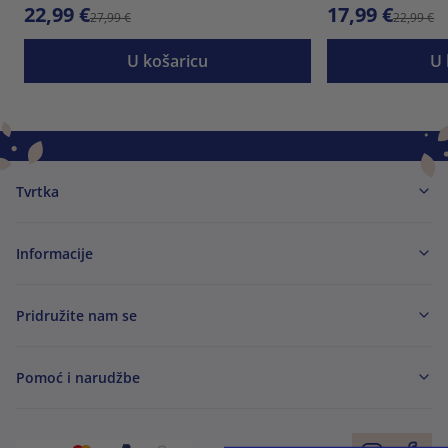
22,99 €
17,99 €
27,99 €
22,99 €
U košaricu
U 
Tvrtka
Informacije
Pridružite nam se
Pomoć i narudžbe