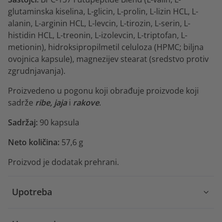
glutaminska kiselina, L-glicin, L-prolin, L-lizin HCL, L-
alanin, L-arginin HCL, L-levcin, L-tirozin, L-serin, L-
histidin HCL, L-treonin, L-izolevcin, L-triptofan, L-
metionin), hidroksipropilmetil celuloza (HPMC; biljna
ovojnica kapsule), magnezijev stearat (sredstvo protiv
zgrudnjavanja).
Proizvedeno u pogonu koji obrađuje proizvode koji
sadrže
ribe, jaja
i
rakove
.
Sadržaj:
90 kapsula
Neto količina:
57,6 g
Proizvod je dodatak prehrani.
Upotreba