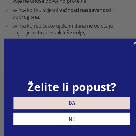
koje ne unose dovoljno proteina,
svima koji su svjesni
važnosti naspavanosti i
dobrog sna
,
svima koji se često tijekom dana ne osjećaju
najbolje,
iritirani su ili loše volje
,
osobama koje putuju
u druge vremenske zone
,
osobama koje se suočavaju sa
stresom, pretrpanim
rasporedom
i brzim ritmom života.
Želite li popust?
DA
NE