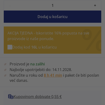
-
+
Dodaj u košaricu
AKCIJA TJEDNA - Iskoristite 16% popusta na sve
proizvode iz naše ponude.
Dodaj kod
16L
u košaricu
Proizvod je
na zalihi
Najbolje upotrijebiti do:
14.11.2028.
Naručite u roku od
8 h 41 min
i paket će biti poslan
već danas.
Kupovinom dobivate 0,55 €