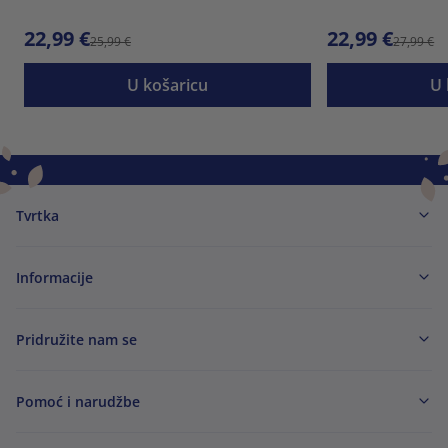
22,99 €
22,99 €
25,99 €
27,99 €
U košaricu
U 
Tvrtka
Informacije
Pridružite nam se
Pomoć i narudžbe