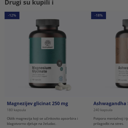
Drugi su kupili i
-12%
-18%
Magnezijev glicinat 250 mg
Ashwagandha 
180 kapsula
240 kapsula
Oblik magnezija koji se učinkovito apsorbira i
Potpora mentalnoj i t
blagotvorno djeluje na želudac.
prilagodbi na stres.