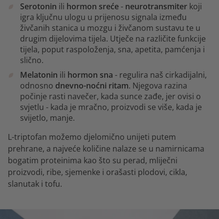
Serotonin
ili
hormon sreće
-
neurotransmiter
koji
igra ključnu ulogu u prijenosu signala između
živčanih stanica u mozgu i živčanom sustavu te u
drugim dijelovima tijela. Utječe na različite funkcije
tijela, poput raspoloženja, sna, apetita, pamćenja i
slično.
Melatonin
ili
hormon sna
- regulira naš cirkadijalni,
odnosno
dnevno-noćni ritam
. Njegova razina
počinje rasti navečer, kada sunce zađe, jer ovisi o
svjetlu - kada je mračno, proizvodi se više, kada je
svijetlo, manje.
L-triptofan možemo djelomično unijeti putem
prehrane, a najveće količine nalaze se u namirnicama
bogatim proteinima kao što su perad, mliječni
proizvodi, ribe, sjemenke i orašasti plodovi, cikla,
slanutak i tofu.