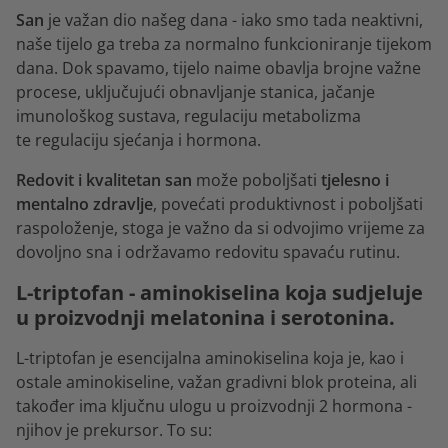
San
je važan dio našeg dana - iako smo tada neaktivni,
naše tijelo ga treba za normalno funkcioniranje tijekom
dana. Dok spavamo, tijelo naime obavlja brojne važne
procese, uključujući obnavljanje stanica, jačanje
imunološkog sustava, regulaciju metabolizma
te regulaciju sjećanja i hormona.
Redovit i kvalitetan san
može poboljšati
tjelesno i
mentalno zdravlje
, povećati produktivnost i poboljšati
raspoloženje, stoga je važno da si odvojimo vrijeme za
dovoljno sna i održavamo redovitu spavaću rutinu.
L-triptofan - aminokiselina koja sudjeluje
u proizvodnji melatonina i serotonina.
L-triptofan je esencijalna aminokiselina koja je, kao i
ostale aminokiseline, važan gradivni blok proteina, ali
također ima ključnu ulogu u proizvodnji 2 hormona -
njihov je prekursor. To su: