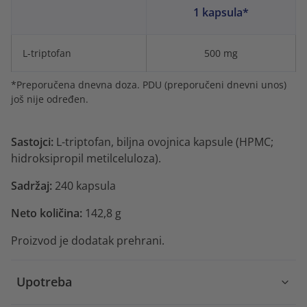
1 kapsula*
L-triptofan
500 mg
*Preporučena dnevna doza. PDU (preporučeni dnevni unos)
još nije određen.
Sastojci:
L-triptofan, biljna ovojnica kapsule (HPMC;
hidroksipropil metilceluloza).
Sadržaj:
240 kapsula
Neto količina:
142,8 g
Proizvod je dodatak prehrani.
Upotreba