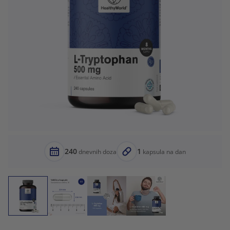
240
1
dnevnih doza
kapsula na dan