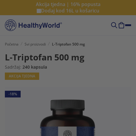
Akcija tjedna | 16% popusta
Dodaj kod
16L
u košaricu
Početna
Svi proizvodi
L-Triptofan 500 mg
L-Triptofan 500 mg
Sadržaj:
240 kapsula
AKCIJA TJEDNA
-18%