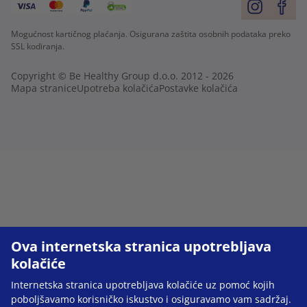
Mogućnost kartičnog plaćanja. Osigurana zaštita osobnih podataka preko
SSL kodiranja.
Copyright © Be Healthy Group d.o.o. 2012 - 2026
Mapa stranice
Upotreba kolačića
Postavke kolačića
Ova internetska stranica upotrebljava
kolačiće
Internetska stranica upotrebljava kolačiće uz pomoć kojih
poboljšavamo korisničko iskustvo i osiguravamo vam sadržaj.