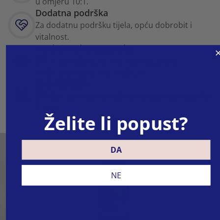
u omjeru 10:1.
Dodatna podrška
Za dodatnu podršku tijela, opću dobrobit i
vitalnost.
Tradicionalna upotreba
U Kini se već stoljećima upotrebljava u
tradicionalnoj biljnoj medicini.
Za svaki dan
Odličan izbor za svakodnevnu opskrbu tijela Fo-
Ti-jem.
Želite li popust?
DA
NE