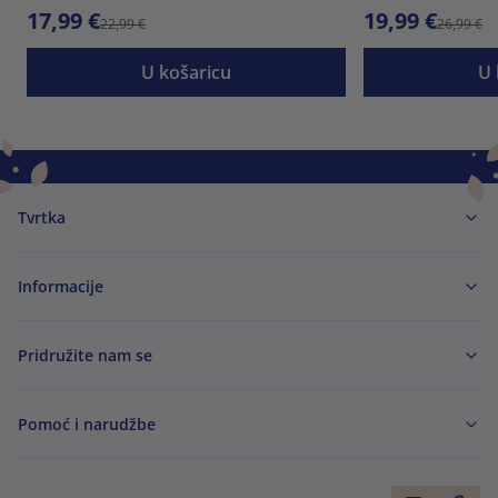
17,99 €
19,99 €
22,99 €
26,99 €
U košaricu
U 
Tvrtka
Informacije
Pridružite nam se
Pomoć i narudžbe