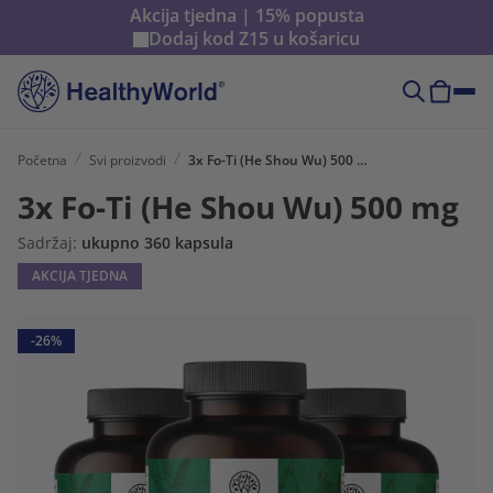
Akcija tjedna | 15% popusta
Dodaj kod
Z15
u košaricu
Početna
Svi proizvodi
3x Fo-Ti (He Shou Wu) 500 mg
3x Fo-Ti (He Shou Wu) 500 mg
Sadržaj:
ukupno 360 kapsula
AKCIJA TJEDNA
-26%