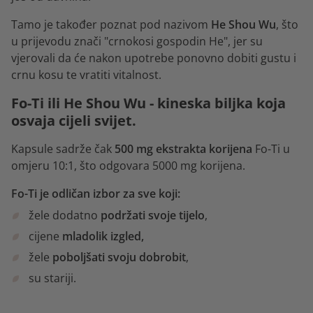
Tamo je također poznat pod nazivom
He Shou Wu
, što
u prijevodu znači "crnokosi gospodin He", jer su
vjerovali da će nakon upotrebe ponovno dobiti gustu i
crnu kosu te vratiti vitalnost.
Fo-Ti ili He Shou Wu - kineska biljka koja
osvaja cijeli svijet.
Kapsule sadrže čak
500 mg ekstrakta korijena
Fo-Ti u
omjeru 10:1, što odgovara 5000 mg korijena.
Fo-Ti je odličan izbor za sve koji:
žele dodatno
podržati svoje tijelo
,
cijene
mladolik izgled,
žele
poboljšati svoju dobrobit
,
su stariji.