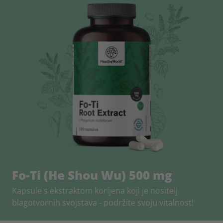
Fo-Ti (He Shou Wu) 500 mg
Kapsule s ekstraktom korijena koji je nositelj
blagotvornih svojstava - podržite svoju vitalnost!