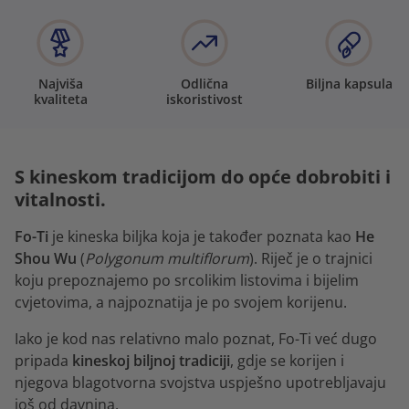
Najviša
Odlična
Biljna kapsula
kvaliteta
iskoristivost
S kineskom tradicijom do opće dobrobiti i
vitalnosti.
Fo-Ti
je kineska biljka koja je također poznata kao
He
Shou Wu
(
Polygonum multiflorum
). Riječ je o trajnici
koju prepoznajemo po srcolikim listovima i bijelim
cvjetovima, a najpoznatija je po svojem korijenu.
Iako je kod nas relativno malo poznat, Fo-Ti već dugo
pripada
kineskoj biljnoj tradiciji
, gdje se korijen i
njegova blagotvorna svojstva uspješno upotrebljavaju
još od davnina.