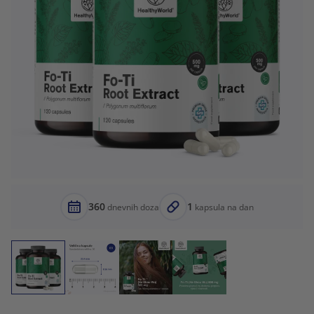
360
1
dnevnih doza
kapsula na dan