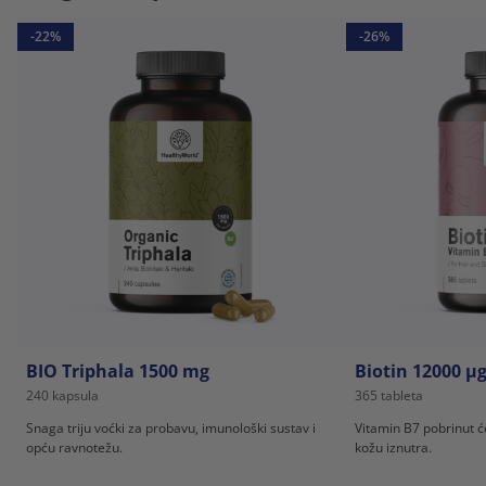
-22%
-26%
BIO Triphala 1500 mg
Biotin 12000 µ
240 kapsula
365 tableta
Snaga triju voćki za probavu, imunološki sustav i
Vitamin B7 pobrinut ć
opću ravnotežu.
kožu iznutra.