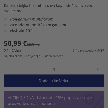
Kineska biljka brojnih naziva koja oduševljava već
stoljećima.
Polygonum multiflorum
za dodatnu podršku organizmu
ekstrakt 10:1
50,99 €
68,97 €
0,14 €/dan
Šifra proizvoda: KM437
Najniža cijena u posljednjih 30 dana: 50,99 €
-
+
Dodaj u košaricu
AKCIJA TJEDNA - Iskoristite 15% popusta na sve
proizvode iz naše ponude.