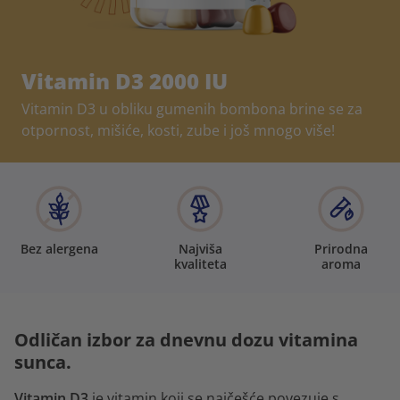
Vitamin D3 2000 IU
Vitamin D3 u obliku gumenih bombona brine se za
otpornost, mišiće, kosti, zube i još mnogo više!
Bez alergena
Najviša
Prirodna
kvaliteta
aroma
Odličan izbor za dnevnu dozu vitamina
sunca.
Vitamin D3
je vitamin koji se najčešće povezuje s