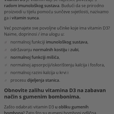
radom imunološkog sustava
. Budući da se prirodno
proizvodi u tijelu pomoću sunčeve svjetlosti, nazivamo
ga i
vitamin sunca
.
Već poznajete sve povoljne učinke koje ima vitamin D3?
Naime, doprinosi / ima ulogu u:
normalnoj funkciji
imunološkog sustava
,
održavanju
normalnih
kostiju
i
zubi
,
normalnoj funkciji mišića
,
normalnoj apsorpciji/iskorištenju kalcija i fosfora,
normalnoj razini kalcija u krvi i
procesu
dijeljenja stanica
.
Obnovite zalihu vitamina D3 na zabavan
način s gumenim bombonima.
Zašto odabrati vitamin D3
u obliku gumenih
bombona
? Zato što su gumeni bomboni odlična