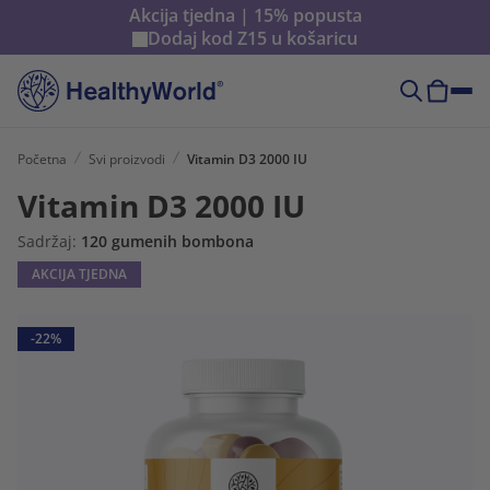
Akcija tjedna | 15% popusta
Dodaj kod
Z15
u košaricu
Početna
Svi proizvodi
Vitamin D3 2000 IU
Vitamin D3 2000 IU
Sadržaj:
120 gumenih bombona
AKCIJA TJEDNA
-22%