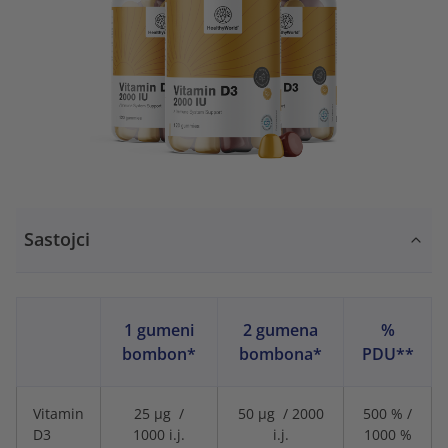
Sastojci
1 gumeni
2 gumena
%
bombon*
bombona*
PDU**
Vitamin
25 μg /
50 μg / 2000
500 % /
D3
1000 i.j.
i.j.
1000 %