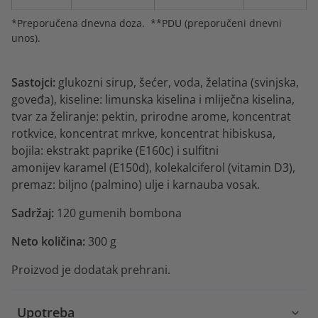
*Preporučena dnevna doza. **PDU (preporučeni dnevni
unos).
Sastojci:
glukozni sirup, šećer, voda,
želatina (svinjska,
goveđa), kiseline: limunska kiselina i mliječna kiselina,
tvar za želiranje: pektin, prirodne arome, koncentrat
rotkvice, koncentrat mrkve, koncentrat hibiskusa,
bojila: ekstrakt paprike (E160c) i sulfitni
amonijev karamel (E150d), kolekalciferol (vitamin D3),
premaz: biljno (palmino) ulje i karnauba vosak.
Sadržaj:
120 gumenih bombona
Neto količina:
300 g
Proizvod je dodatak prehrani.
Upotreba