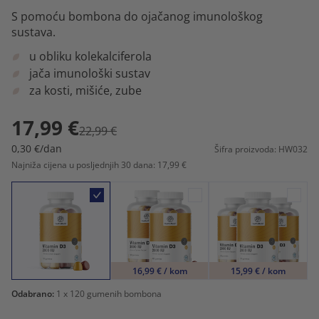
S pomoću bombona do ojačanog imunološkog
sustava.
u obliku kolekalciferola
jača imunološki sustav
za kosti, mišiće, zube
17,99 €
22,99 €
0,30 €/dan
Šifra proizvoda: HW032
Najniža cijena u posljednjih 30 dana: 17,99 €
16,99 € / kom
15,99 € / kom
Odabrano:
1
x 120 gumenih bombona