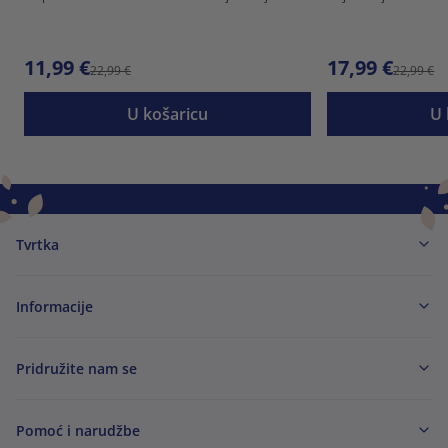
11,99 €
17,99 €
22,99 €
22,99 €
U košaricu
U 
Tvrtka
Informacije
Pridružite nam se
Pomoć i narudžbe