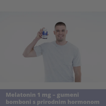
Melatonin 1 mg – gumeni
bomboni s prirodnim hormonom