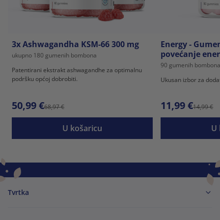
3x Ashwagandha KSM-66 300 mg
Energy - Gume
povećanje ener
ukupno 180 gumenih bombona
90 gumenih bombon
Patentirani ekstrakt ashwagandhe za optimalnu
podršku općoj dobrobiti.
Ukusan izbor za dodat
50,99 €
11,99 €
68,97 €
14,99 €
U košaricu
U 
Tvrtka