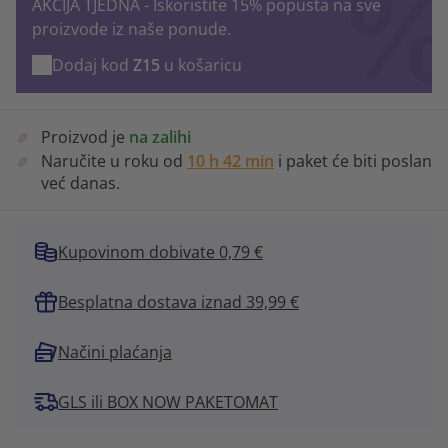
AKCIJA TJEDNA - Iskoristite 15% popusta na sve
proizvode iz naše ponude.
Dodaj kod
Z15
u košaricu
Proizvod je
na zalihi
Naručite u roku od
10 h 42 min
i paket će biti poslan
već danas.
Kupovinom dobivate 0,79 €
Besplatna dostava iznad 39,99 €
Načini plaćanja
GLS ili BOX NOW PAKETOMAT