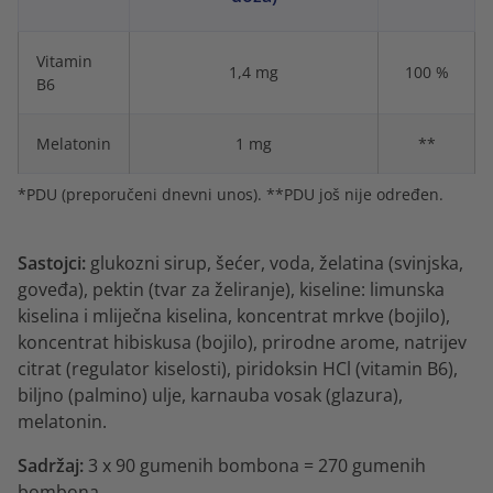
Vitamin
1,4 mg
100 %
B6
Melatonin
1 mg
**
*PDU (preporučeni dnevni unos). **PDU još nije određen.
Sastojci:
glukozni sirup, šećer, voda,
želatina (svinjska,
goveđa), pektin (tvar za želiranje), kiseline: limunska
kiselina i mliječna kiselina, koncentrat mrkve (bojilo),
koncentrat hibiskusa (bojilo), prirodne arome, natrijev
citrat (regulator kiselosti), piridoksin HCl (vitamin B6),
biljno (palmino) ulje, karnauba vosak (glazura),
melatonin.
Sadržaj:
3 x 90 gumenih bombona = 270 gumenih
bombona