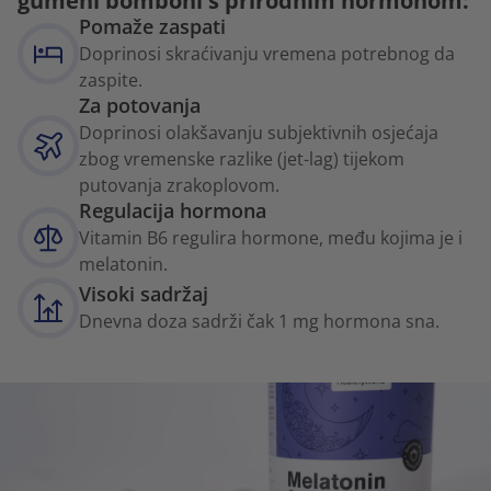
gumeni bomboni s prirodnim hormonom:
Pomaže zaspati
Doprinosi skraćivanju vremena potrebnog da
zaspite.
Za potovanja
Doprinosi olakšavanju subjektivnih osjećaja
zbog vremenske razlike (jet-lag) tijekom
putovanja zrakoplovom.
Regulacija hormona
Vitamin B6 regulira hormone, među kojima je i
melatonin.
Visoki sadržaj
Dnevna doza sadrži čak 1 mg hormona sna.