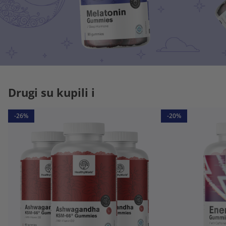
Drugi su kupili i
-26%
-20%