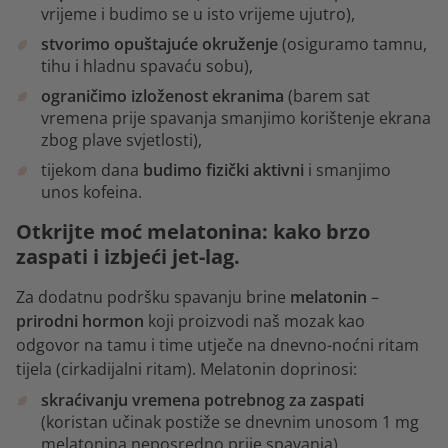
vrijeme i budimo se u isto vrijeme ujutro),
stvorimo opuštajuće okruženje
(osiguramo tamnu,
tihu i hladnu spavaću sobu),
ograničimo izloženost ekranima
(barem sat
vremena prije spavanja smanjimo korištenje ekrana
zbog plave svjetlosti),
tijekom dana
budimo fizički aktivni
i smanjimo
unos kofeina.
Otkrijte moć melatonina: kako brzo
zaspati i izbjeći jet-lag.
Za dodatnu podršku spavanju brine
melatonin
–
prirodni hormon
koji proizvodi naš mozak kao
odgovor na tamu i time utječe na dnevno-noćni ritam
tijela (cirkadijalni ritam). Melatonin doprinosi:
skraćivanju vremena potrebnog za zaspati
(koristan učinak postiže se dnevnim unosom 1 mg
melatonina neposredno prije spavanja),