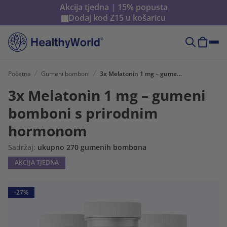
Akcija tjedna | 15% popusta
Dodaj kod
Z15
u košaricu
Početna
Gumeni bomboni
3x Melatonin 1 mg – gumeni bomboni s prirodnim hormonom
3x Melatonin 1 mg – gumeni
bomboni s prirodnim
hormonom
Sadržaj:
ukupno 270 gumenih bombona
AKCIJA TJEDNA
-27%