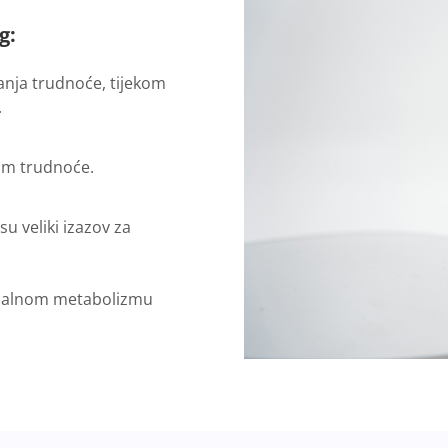
g:
anja trudnoće, tijekom
.
kom trudnoće.
su veliki izazov za
rmalnom metabolizmu