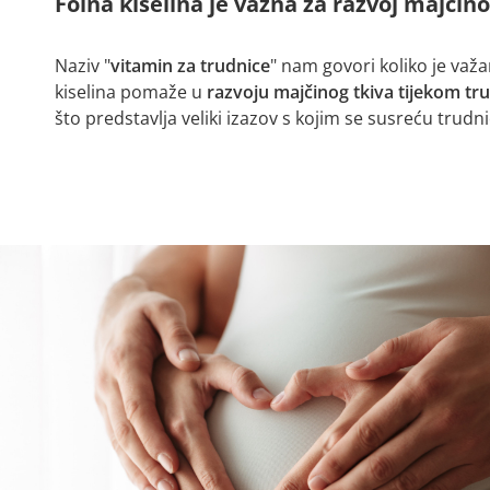
Folna kiselina je važna za razvoj majčin
Naziv "
vitamin za trudnice
" nam govori koliko je važa
kiselina pomaže u
razvoju majčinog tkiva tijekom tr
što predstavlja veliki izazov s kojim se susreću trudni