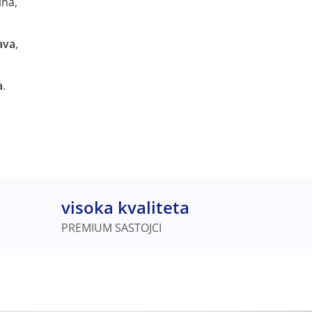
na,
ava
,
a
.
visoka kvaliteta
PREMIUM SASTOJCI