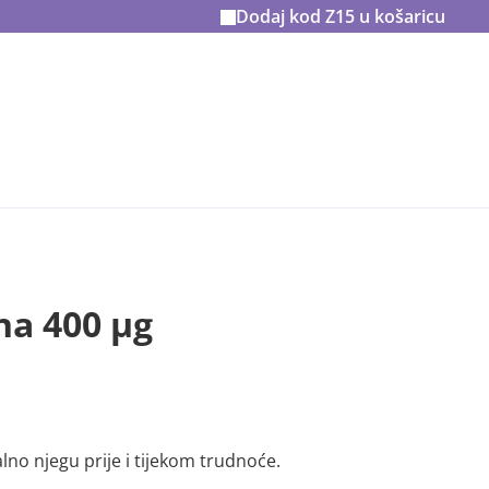
Dodaj kod
Z15
u košaricu
na 400 µg
lno njegu prije i tijekom trudnoće.