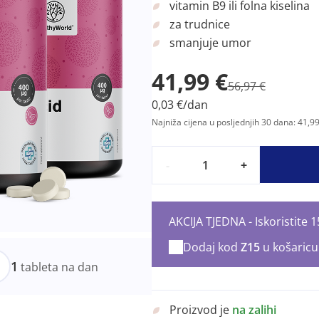
vitamin B9 ili folna kiselina
za trudnice
smanjuje umor
41,99 €
56,97 €
0,03 €/dan
Najniža cijena u posljednjih 30 dana: 41,99
-
+
AKCIJA TJEDNA - Iskoristite
Dodaj kod
Z15
u košaricu
1
tableta na dan
Proizvod je
na zalihi