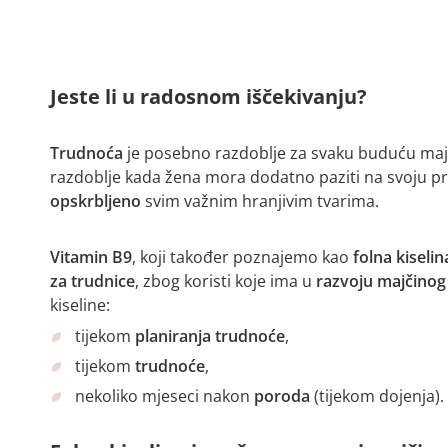
Jeste li u radosnom iščekivanju?
Trudnoća
je posebno razdoblje za svaku buduću majk
razdoblje kada žena mora dodatno paziti na svoju pre
opskrbljeno
svim važnim hranjivim tvarima.
Vitamin B9
, koji također poznajemo kao
folna kiselin
za trudnice
, zbog koristi koje ima u
razvoju majčinog
kiseline:
tijekom
planiranja trudnoće
,
tijekom
trudnoće
,
nekoliko mjeseci nakon
poroda
(tijekom dojenja).