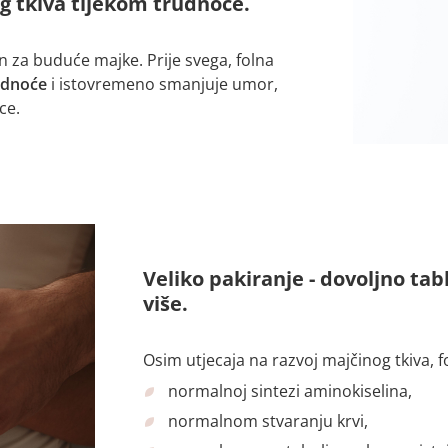
og tkiva tijekom trudnoće.
n za buduće majke. Prije svega, folna
udnoće
i istovremeno smanjuje umor,
ce.
Veliko pakiranje - dovoljno tabl
više.
Osim utjecaja na razvoj majčinog tkiva, f
normalnoj sintezi aminokiselina,
normalnom stvaranju krvi,