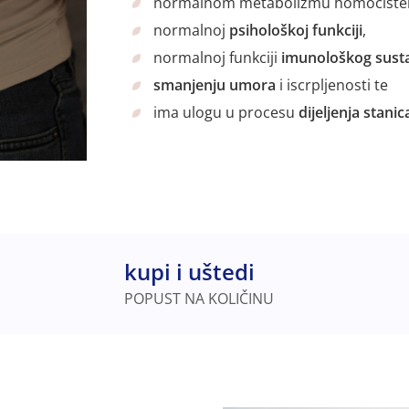
normalnom metabolizmu homocistei
normalnoj
psihološkoj funkciji
,
normalnoj funkciji
imunološkog sust
smanjenju umora
i iscrpljenosti te
ima ulogu u procesu
dijeljenja stanic
kupi i uštedi
POPUST NA KOLIČINU