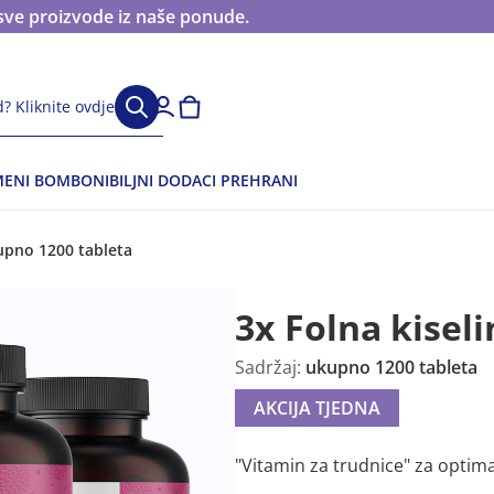
sve proizvode iz naše ponude.
? Kliknite ovdje
ENI BOMBONI
BILJNI DODACI PREHRANI
kupno 1200 tableta
3x Folna kiseli
Sadržaj:
ukupno 1200 tableta
AKCIJA TJEDNA
"Vitamin za trudnice" za optima