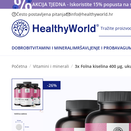
AKCIJA TJEDNA - Iskoristite 15% popusta na 
Često postavljena pitanja
info@healthyworld.hr
Tražite proizvod
DOBROBIT
VITAMINI I MINERALI
MRŠAVLJENJE I PROBAVA
GUM
Početna
Vitamini i minerali
3x Folna kiselina 400 µg, u
-26%