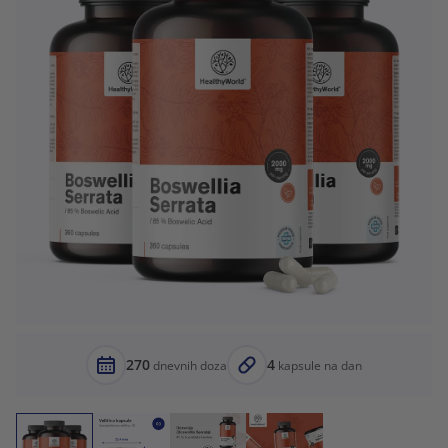
270
4
dnevnih doza
kapsule na dan