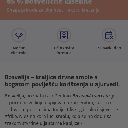
85 % bosvelične kiseline
Snaga prirode za vitalnost i lakoću kretanja.
Moćan
Učinkovita
Za svaki dan
ekstrakt
formula
Bosvelija – kraljica drvne smole s
bogatom poviješću korištenja u ajurvedi.
Bosvelija
, poznata također kao
Boswellia serrata
, je
otporno drvo koje uspijeva na kamenitim, suhim i
brdovitim područjima Indije, Bliskog istoka i Sjeverne
Afrike. Njezina kora luči
smolu
, koja se na dodir sa
zrakom stvrdne u
jantarne kapljice
-