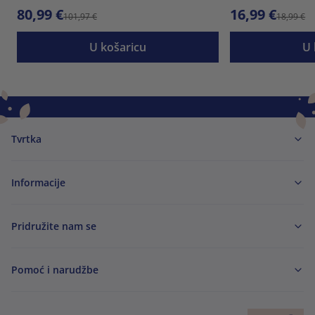
80,99 €
16,99 €
101,97 €
18,99 €
U košaricu
U 
Tvrtka
Informacije
Pridružite nam se
Pomoć i narudžbe