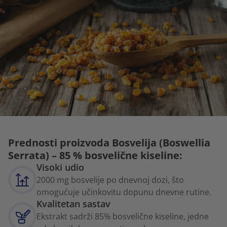
Prednosti proizvoda Bosvelija (Boswellia
Serrata) – 85 % bosvelične kiseline:
Visoki udio
2000 mg bosvelije po dnevnoj dozi, što
omogućuje učinkovitu dopunu dnevne rutine.
Kvalitetan sastav
Ekstrakt sadrži 85% bosvelične kiseline, jedne