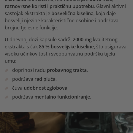
raznovrsne koristi
i
praktičnu
upotrebu
. Glavni aktivni
sastojak ekstrakta je
bosvelična kiselina
, koja daje
bosveliji njezine karakteristične osobine i podržava
brojne tjelesne funkcije.
U dnevnoj dozi kapsule sadrži
2000 mg
kvalitetnog
ekstrakta s čak
85 % bosvelijske kiseline,
što osigurava
visoku učinkovitost i sveobuhvatnu podršku tijelu i
umu:
doprinosi radu
probavnog trakta
,
podržava
rad pluća
,
čuva
udobnost zglobova
,
podržava
mentalno funkcioniranje
.