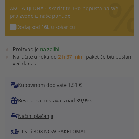
AKCIJA TJEDNA - Iskoristite 16% popusta na sve
proizvode iz naše ponude.
Dodaj kod
16L
u košaricu
Proizvod je
na zalihi
Naručite u roku od
2 h 37 min
i paket će biti poslan
već danas.
Kupovinom dobivate 1,51 €
Besplatna dostava iznad 39,99 €
Načini plaćanja
GLS ili BOX NOW PAKETOMAT