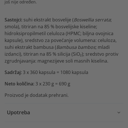
još nije određen.
Sastojci:
suhi ekstrakt bosvelije (
Boswellia serrata
;
smola), titriran na 85 % bosvelijske kiseline;
hidroksipropilmetil celuloza (HPMC; biljna ovojnica
kapsule), sredstvo za povećanje volumena: celuloza,
suhi ekstrakt bambusa (
Bambusa bambos
; mladi
izdanci), titriran na 85 % silicija (SiO₂); sredstvo protiv
zgrudnjavanja: magnezijeve soli masnih kiselina.
Sadržaj:
3 x 360 kapsula = 1080 kapsula
Neto količina:
3 x 230 g = 690 g
Proizvod je dodatak prehrani.
Upotreba