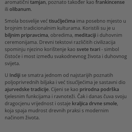
aromatični
tamjan
, poznato također kao
frankincense
ili
olibanum
.
Smola bosvelije već
tisućljećima
ima posebno mjesto u
brojnim tradicionalnim kulturama. Koristili su je u
biljnim pripravcima
, obredima,
meditaciji
i duhovnim
ceremonijama. Drevni tekstovi različitih civilizacija
spominju njezino korištenje kao
svete tvari
- simbol
čistoće i most između svakodnevnog života i duhovnog
svijeta.
U
Indiji
se smatra jednom od najstarijih poznatih
poljoprivrednih biljaka i već tisućljećima je sastavni dio
ajurvedske tradicije
. Cijeni se kao
prirodna podrška
tjelesnim funkcijama i ravnoteži. Čak i danas čuva svoju
dragocjenu vrijednost i ostaje
kraljica drvne smole
,
koja spaja mudrost drevnih praksi s modernim
načinom života.