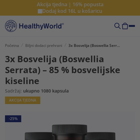
Akcija tjedna | 16% popusta
Dodaj kod
16L
u košaricu
Početna
Biljni dodaci prehrani
3x Bosvelija (Boswellia Serrata) – 85 % bosvelijske kiseline
3x Bosvelija (Boswellia
Serrata) – 85 % bosvelijske
kiseline
Sadržaj:
ukupno 1080 kapsula
AKCIJA TJEDNA
-25%